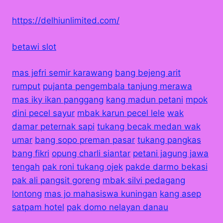
https://delhiunlimited.com/
betawi slot
mas jefri semir karawang
bang bejeng arit
rumput
pujanta pengembala tanjung merawa
mas iky ikan panggang
kang madun petani
mpok
dini pecel sayur
mbak karun pecel lele
wak
damar peternak sapi
tukang becak medan wak
umar
bang sopo preman pasar
tukang pangkas
bang fikri
opung charli siantar
petani jagung jawa
tengah
pak roni tukang ojek
pakde darmo bekasi
pak ali pangsit goreng
mbak silvi pedagang
lontong
mas jo mahasiswa kuningan
kang asep
satpam hotel
pak domo nelayan danau