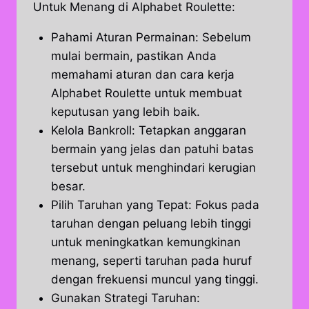
Untuk Menang di Alphabet Roulette:
Pahami Aturan Permainan: Sebelum
mulai bermain, pastikan Anda
memahami aturan dan cara kerja
Alphabet Roulette untuk membuat
keputusan yang lebih baik.
Kelola Bankroll: Tetapkan anggaran
bermain yang jelas dan patuhi batas
tersebut untuk menghindari kerugian
besar.
Pilih Taruhan yang Tepat: Fokus pada
taruhan dengan peluang lebih tinggi
untuk meningkatkan kemungkinan
menang, seperti taruhan pada huruf
dengan frekuensi muncul yang tinggi.
Gunakan Strategi Taruhan: