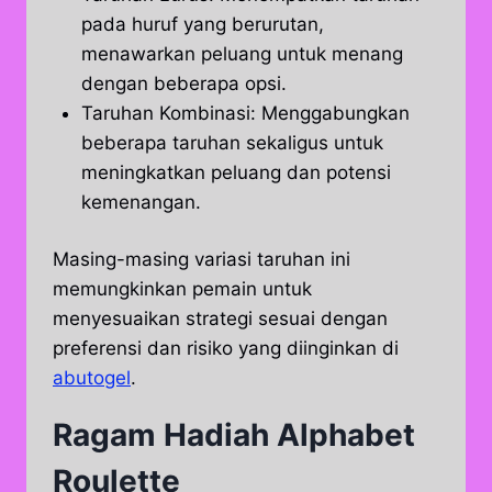
pada huruf yang berurutan,
menawarkan peluang untuk menang
dengan beberapa opsi.
Taruhan Kombinasi: Menggabungkan
beberapa taruhan sekaligus untuk
meningkatkan peluang dan potensi
kemenangan.
Masing-masing variasi taruhan ini
memungkinkan pemain untuk
menyesuaikan strategi sesuai dengan
preferensi dan risiko yang diinginkan di
abutogel
.
Ragam Hadiah Alphabet
Roulette