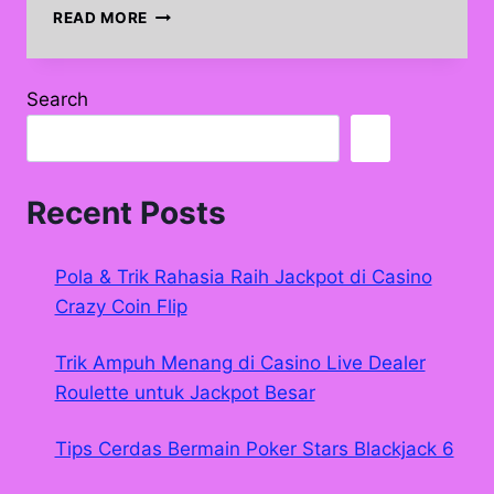
STRATEGI
READ MORE
AMPUH
UNTUK
MENANG
Search
BERMAIN
DI
ALPHABET
ROULETTE
Recent Posts
Pola & Trik Rahasia Raih Jackpot di Casino
Crazy Coin Flip
Trik Ampuh Menang di Casino Live Dealer
Roulette untuk Jackpot Besar
Tips Cerdas Bermain Poker Stars Blackjack 6