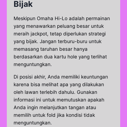
Bijak
Meskipun Omaha Hi-Lo adalah permainan
yang menawarkan peluang besar untuk
meraih jackpot, tetap diperlukan strategi
yang bijak. Jangan terburu-buru untuk
memasang taruhan besar hanya
berdasarkan dua kartu hole yang terlihat
menguntungkan.
Di posisi akhir, Anda memiliki keuntungan
karena bisa melihat apa yang dilakukan
oleh lawan terlebih dahulu. Gunakan
informasi ini untuk memutuskan apakah
Anda ingin melanjutkan tangan atau
memilih untuk fold jika kondisi tidak
menguntungkan.