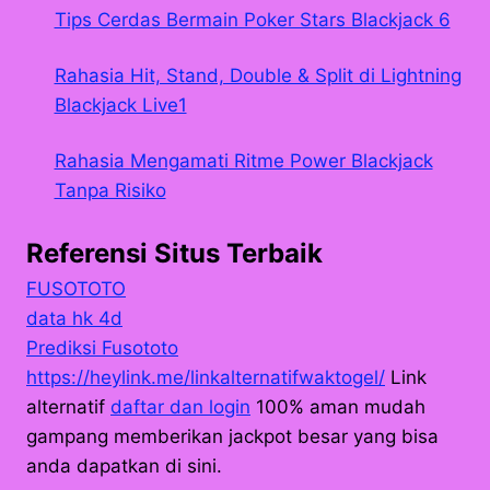
Tips Cerdas Bermain Poker Stars Blackjack 6
Rahasia Hit, Stand, Double & Split di Lightning
Blackjack Live1
Rahasia Mengamati Ritme Power Blackjack
Tanpa Risiko
Referensi Situs Terbaik
FUSOTOTO
data hk 4d
Prediksi Fusototo
https://heylink.me/linkalternatifwaktogel/
Link
alternatif
daftar dan login
100% aman mudah
gampang memberikan jackpot besar yang bisa
anda dapatkan di sini.