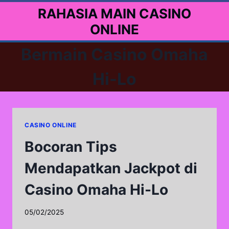
Skip
RAHASIA MAIN CASINO
to
ONLINE
content
Bermain Casino Omaha
Hi-Lo
CASINO ONLINE
Bocoran Tips
Mendapatkan Jackpot di
Casino Omaha Hi-Lo
05/02/2025