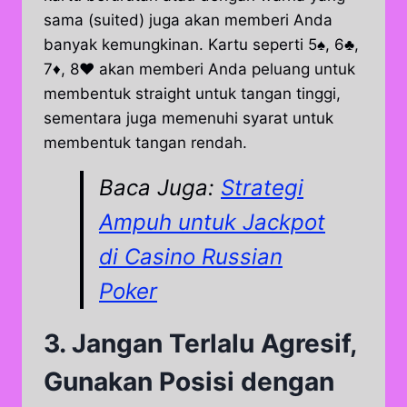
sama (suited) juga akan memberi Anda
banyak kemungkinan. Kartu seperti 5♠, 6♣,
7♦, 8♥ akan memberi Anda peluang untuk
membentuk straight untuk tangan tinggi,
sementara juga memenuhi syarat untuk
membentuk tangan rendah.
Baca Juga:
Strategi
Ampuh untuk Jackpot
di Casino Russian
Poker
3.
Jangan Terlalu Agresif,
Gunakan Posisi dengan