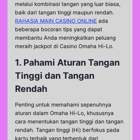
melalui kombinasi tangan yang luar biasa,
baik dari tangan tinggi maupun rendah.
RAHASIA MAIN CASINO ONLINE
ada
beberapa bocoran tips yang dapat
membantu Anda meningkatkan peluang
meraih jackpot di Casino Omaha Hi-Lo.
1.
Pahami Aturan Tangan
Tinggi dan Tangan
Rendah
Penting untuk memahami sepenuhnya
aturan dalam Omaha Hi-Lo, khususnya
cara menentukan tangan tinggi dan tangan
rendah. Tangan tinggi (Hi) berfokus pada
kartu terbaik yang terbentuk dari