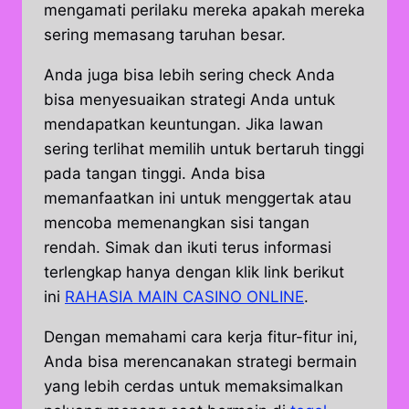
mengamati perilaku mereka apakah mereka
sering memasang taruhan besar.
Anda juga bisa lebih sering check Anda
bisa menyesuaikan strategi Anda untuk
mendapatkan keuntungan. Jika lawan
sering terlihat memilih untuk bertaruh tinggi
pada tangan tinggi. Anda bisa
memanfaatkan ini untuk menggertak atau
mencoba memenangkan sisi tangan
rendah. Simak dan ikuti terus informasi
terlengkap hanya dengan klik link berikut
ini
RAHASIA MAIN CASINO ONLINE
.
Dengan memahami cara kerja fitur-fitur ini,
Anda bisa merencanakan strategi bermain
yang lebih cerdas untuk memaksimalkan