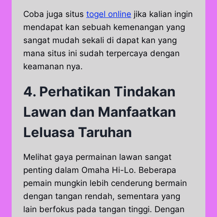
Coba juga situs
togel online
jika kalian ingin
mendapat kan sebuah kemenangan yang
sangat mudah sekali di dapat kan yang
mana situs ini sudah terpercaya dengan
keamanan nya.
4.
Perhatikan Tindakan
Lawan dan Manfaatkan
Leluasa Taruhan
Melihat gaya permainan lawan sangat
penting dalam Omaha Hi-Lo. Beberapa
pemain mungkin lebih cenderung bermain
dengan tangan rendah, sementara yang
lain berfokus pada tangan tinggi. Dengan