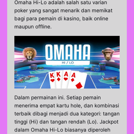
Omaha Hi-Lo adalah salah satu varian
poker yang sangat menarik dan memikat
bagi para pemain di kasino, baik online
maupun offline.
Dalam permainan ini. Setiap pemain
menerima empat kartu hole, dan kombinasi
terbaik dibagi menjadi dua kategori: tangan
tinggi (Hi) dan tangan rendah (Lo). Jackpot
dalam Omaha Hi-Lo biasanya diperoleh