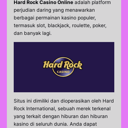
Hard Rock Casino Online
adalah platform
perjudian daring yang menawarkan
berbagai permainan kasino populer,
termasuk slot, blackjack, roulette, poker,
dan banyak lagi.
Situs ini dimiliki dan dioperasikan oleh Hard
Rock International, sebuah merek terkenal
yang terkait dengan hiburan dan hiburan
kasino di seluruh dunia. Anda dapat