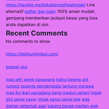
https://heylink.me/linkalternatifwaktogel/
Link
alternatif
daftar dan login
100% aman mudah
gampang memberikan jackpot besar yang bisa
anda dapatkan di sini.
Recent Comments
No comments to show.
https://delhiunlimited.com/
betawi slot
mas jefri semir karawang
bang bejeng arit
rumput
pujanta pengembala tanjung merawa
mas iky ikan panggang
kang madun petani
mpok
dini pecel sayur
mbak karun pecel lele
wak
damar peternak sapi
tukang becak medan wak