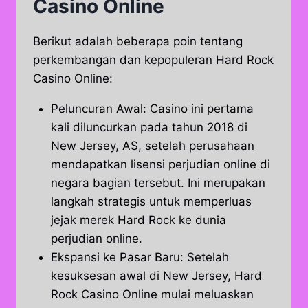
Casino Online
Berikut adalah beberapa poin tentang
perkembangan dan kepopuleran Hard Rock
Casino Online:
Peluncuran Awal: Casino ini pertama
kali diluncurkan pada tahun 2018 di
New Jersey, AS, setelah perusahaan
mendapatkan lisensi perjudian online di
negara bagian tersebut. Ini merupakan
langkah strategis untuk memperluas
jejak merek Hard Rock ke dunia
perjudian online.
Ekspansi ke Pasar Baru: Setelah
kesuksesan awal di New Jersey, Hard
Rock Casino Online mulai meluaskan