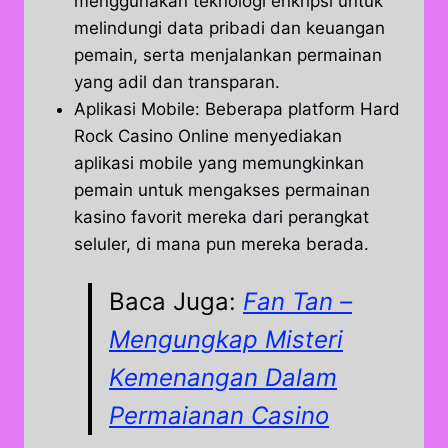
menggunakan teknologi enkripsi untuk
melindungi data pribadi dan keuangan
pemain, serta menjalankan permainan
yang adil dan transparan.
Aplikasi Mobile: Beberapa platform Hard
Rock Casino Online menyediakan
aplikasi mobile yang memungkinkan
pemain untuk mengakses permainan
kasino favorit mereka dari perangkat
seluler, di mana pun mereka berada.
Baca Juga:
Fan Tan –
Mengungkap Misteri
Kemenangan Dalam
Permaianan Casino