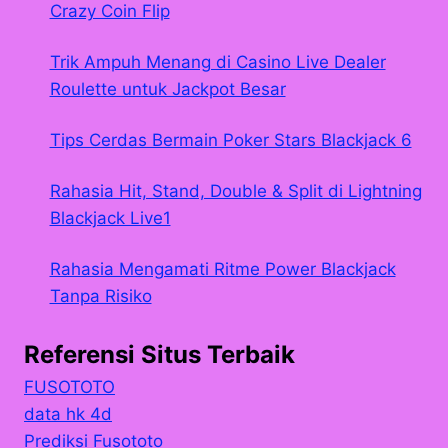
Crazy Coin Flip
Trik Ampuh Menang di Casino Live Dealer
Roulette untuk Jackpot Besar
Tips Cerdas Bermain Poker Stars Blackjack 6
Rahasia Hit, Stand, Double & Split di Lightning
Blackjack Live1
Rahasia Mengamati Ritme Power Blackjack
Tanpa Risiko
Referensi Situs Terbaik
FUSOTOTO
data hk 4d
Prediksi Fusototo