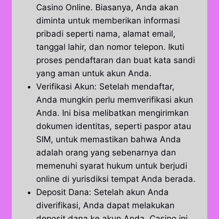
Casino Online. Biasanya, Anda akan
diminta untuk memberikan informasi
pribadi seperti nama, alamat email,
tanggal lahir, dan nomor telepon. Ikuti
proses pendaftaran dan buat kata sandi
yang aman untuk akun Anda.
Verifikasi Akun: Setelah mendaftar,
Anda mungkin perlu memverifikasi akun
Anda. Ini bisa melibatkan mengirimkan
dokumen identitas, seperti paspor atau
SIM, untuk memastikan bahwa Anda
adalah orang yang sebenarnya dan
memenuhi syarat hukum untuk berjudi
online di yurisdiksi tempat Anda berada.
Deposit Dana: Setelah akun Anda
diverifikasi, Anda dapat melakukan
deposit dana ke akun Anda. Casino ini