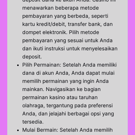
menawarkan beberapa metode
pembayaran yang berbeda, seperti
kartu kredit/debit, transfer bank, dan
dompet elektronik. Pilih metode
pembayaran yang sesuai untuk Anda
dan ikuti instruksi untuk menyelesaikan
deposit.
Pilih Permainan: Setelah Anda memiliki
dana di akun Anda, Anda dapat mulai
memilih permainan yang ingin Anda
mainkan. Navigasikan ke bagian
permainan kasino atau taruhan
olahraga, tergantung pada preferensi
Anda, dan jelajahi berbagai opsi yang
tersedia.
Mulai Bermain: Setelah Anda memilih