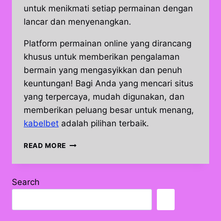
untuk menikmati setiap permainan dengan
lancar dan menyenangkan.
Platform permainan online yang dirancang
khusus untuk memberikan pengalaman
bermain yang mengasyikkan dan penuh
keuntungan! Bagi Anda yang mencari situs
yang terpercaya, mudah digunakan, dan
memberikan peluang besar untuk menang,
kabelbet
adalah pilihan terbaik.
CARA
READ MORE
MUDAH
MENANG
DI
Search
CASINO
BOOM
CITY