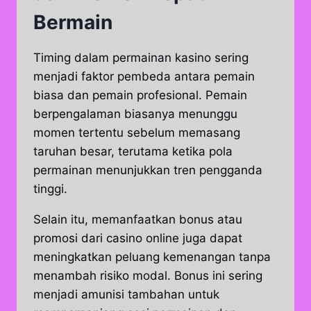
Bermain
Timing dalam permainan kasino sering
menjadi faktor pembeda antara pemain
biasa dan pemain profesional. Pemain
berpengalaman biasanya menunggu
momen tertentu sebelum memasang
taruhan besar, terutama ketika pola
permainan menunjukkan tren pengganda
tinggi.
Selain itu, memanfaatkan bonus atau
promosi dari casino online juga dapat
meningkatkan peluang kemenangan tanpa
menambah risiko modal. Bonus ini sering
menjadi amunisi tambahan untuk