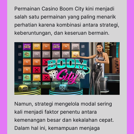
Permainan Casino Boom City kini menjadi
salah satu permainan yang paling menarik
perhatian karena kombinasi antara strategi,
keberuntungan, dan keseruan bermain.
Namun, strategi mengelola modal sering
kali menjadi faktor penentu antara
kemenangan besar dan kekalahan cepat.
Dalam hal ini, kemampuan menjaga