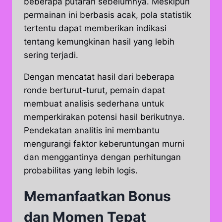
beberapa putaran sebelumnya. Meskipun
permainan ini berbasis acak, pola statistik
tertentu dapat memberikan indikasi
tentang kemungkinan hasil yang lebih
sering terjadi.
Dengan mencatat hasil dari beberapa
ronde berturut-turut, pemain dapat
membuat analisis sederhana untuk
memperkirakan potensi hasil berikutnya.
Pendekatan analitis ini membantu
mengurangi faktor keberuntungan murni
dan menggantinya dengan perhitungan
probabilitas yang lebih logis.
Memanfaatkan Bonus
dan Momen Tepat