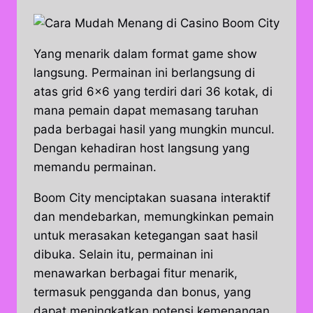
Yang menarik dalam format game show
langsung. Permainan ini berlangsung di
atas grid 6×6 yang terdiri dari 36 kotak, di
mana pemain dapat memasang taruhan
pada berbagai hasil yang mungkin muncul.
Dengan kehadiran host langsung yang
memandu permainan.
Boom City menciptakan suasana interaktif
dan mendebarkan, memungkinkan pemain
untuk merasakan ketegangan saat hasil
dibuka. Selain itu, permainan ini
menawarkan berbagai fitur menarik,
termasuk pengganda dan bonus, yang
dapat meningkatkan potensi kemenangan,