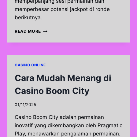
memperpanjang sesi permainan dan
memperbesar potensi jackpot di ronde
berikutnya.
TRIK
READ MORE
RAHASIA
PEMAIN
BERPENGALAMAN
MERAIH
KEMENANGAN
CASINO ONLINE
DI
CASINO
Cara Mudah Menang di
BOOM
CITY
Casino Boom City
01/11/2025
Casino Boom City adalah permainan
inovatif yang dikembangkan oleh Pragmatic
Play, menawarkan pengalaman permainan.