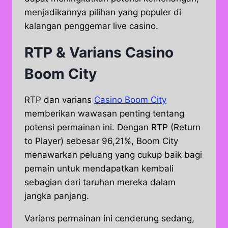
menjadikannya pilihan yang populer di
kalangan penggemar live casino.
RTP & Varians Casino
Boom City
RTP dan varians
Casino Boom City
memberikan wawasan penting tentang
potensi permainan ini. Dengan RTP (Return
to Player) sebesar 96,21%, Boom City
menawarkan peluang yang cukup baik bagi
pemain untuk mendapatkan kembali
sebagian dari taruhan mereka dalam
jangka panjang.
Varians permainan ini cenderung sedang,