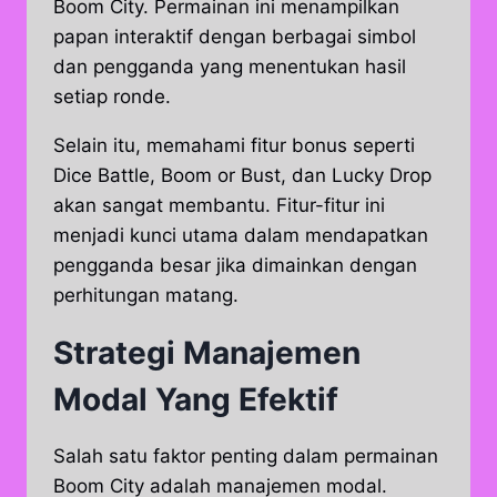
Boom City. Permainan ini menampilkan
papan interaktif dengan berbagai simbol
dan pengganda yang menentukan hasil
setiap ronde.
Selain itu, memahami fitur bonus seperti
Dice Battle, Boom or Bust, dan Lucky Drop
akan sangat membantu. Fitur-fitur ini
menjadi kunci utama dalam mendapatkan
pengganda besar jika dimainkan dengan
perhitungan matang.
Strategi Manajemen
Modal Yang Efektif
Salah satu faktor penting dalam permainan
Boom City adalah manajemen modal.