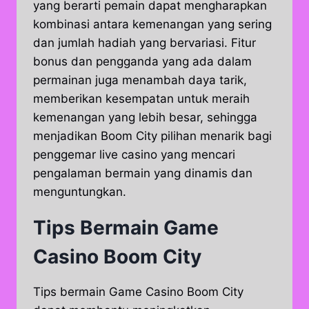
yang berarti pemain dapat mengharapkan
kombinasi antara kemenangan yang sering
dan jumlah hadiah yang bervariasi. Fitur
bonus dan pengganda yang ada dalam
permainan juga menambah daya tarik,
memberikan kesempatan untuk meraih
kemenangan yang lebih besar, sehingga
menjadikan Boom City pilihan menarik bagi
penggemar live casino yang mencari
pengalaman bermain yang dinamis dan
menguntungkan.
Tips Bermain Game
Casino Boom City
Tips bermain Game Casino Boom City