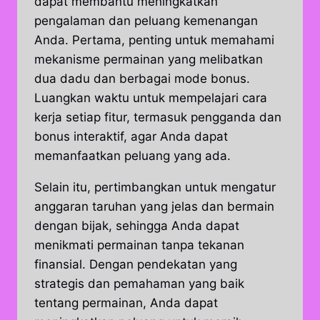
dapat membantu meningkatkan
pengalaman dan peluang kemenangan
Anda. Pertama, penting untuk memahami
mekanisme permainan yang melibatkan
dua dadu dan berbagai mode bonus.
Luangkan waktu untuk mempelajari cara
kerja setiap fitur, termasuk pengganda dan
bonus interaktif, agar Anda dapat
memanfaatkan peluang yang ada.
Selain itu, pertimbangkan untuk mengatur
anggaran taruhan yang jelas dan bermain
dengan bijak, sehingga Anda dapat
menikmati permainan tanpa tekanan
finansial. Dengan pendekatan yang
strategis dan pemahaman yang baik
tentang permainan, Anda dapat