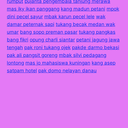
rumput
pujanta pengembala tanjung merawa
mas iky ikan panggang
kang madun petani
mpok
dini pecel sayur
mbak karun pecel lele
wak
damar peternak sapi
tukang becak medan wak
umar
bang sopo preman pasar
tukang pangkas
bang fikri
opung charli siantar
petani jagung jawa
tengah
pak roni tukang ojek
pakde darmo bekasi
pak ali pangsit goreng
mbak silvi pedagang
lontong
mas jo mahasiswa kuningan
kang asep
satpam hotel
pak domo nelayan danau
© 2026
RAHASIA MAIN CASINO ONLINE