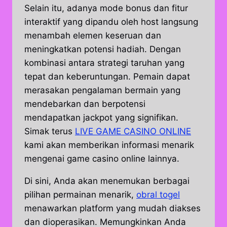
Selain itu, adanya mode bonus dan fitur
interaktif yang dipandu oleh host langsung
menambah elemen keseruan dan
meningkatkan potensi hadiah. Dengan
kombinasi antara strategi taruhan yang
tepat dan keberuntungan. Pemain dapat
merasakan pengalaman bermain yang
mendebarkan dan berpotensi
mendapatkan jackpot yang signifikan.
Simak terus
LIVE GAME CASINO ONLINE
kami akan memberikan informasi menarik
mengenai game casino online lainnya.
Di sini, Anda akan menemukan berbagai
pilihan permainan menarik,
obral togel
menawarkan platform yang mudah diakses
dan dioperasikan. Memungkinkan Anda