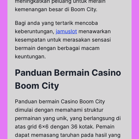
meningkatkan peluang untuk meraih
kemenangan besar di Boom City.
Bagi anda yang tertarik mencoba
keberuntungan,
jamuslot
menawarkan
kesempatan untuk merasakan sensasi
bermain dengan berbagai macam
keuntungan.
Panduan Bermain Casino
Boom City
Panduan bermain Casino Boom City
dimulai dengan memahami struktur
permainan yang unik, yang berlangsung di
atas grid 6×6 dengan 36 kotak. Pemain
dapat memasang taruhan pada hasil yang