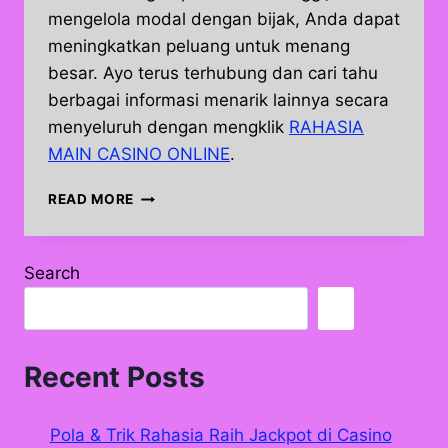
mengelola modal dengan bijak, Anda dapat
meningkatkan peluang untuk menang
besar. Ayo terus terhubung dan cari tahu
berbagai informasi menarik lainnya secara
menyeluruh dengan mengklik
RAHASIA
MAIN CASINO ONLINE
.
STRATEGI
READ MORE
MENANG
BESAR
BERMAIN
Search
DI
CASINO
MINI
ROULETTE
Recent Posts
Pola & Trik Rahasia Raih Jackpot di Casino