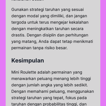
Gunakan strategi taruhan yang sesuai
dengan modal yang dimiliki, dan jangan
tergoda untuk terus mengejar kekalahan
dengan meningkatkan taruhan secara
drastis. Dengan disiplin dan perhitungan
yang matang, Anda dapat tetap menikmati
permainan tanpa risiko besar.
Kesimpulan
Mini Roulette adalah permainan yang
menawarkan peluang menang lebih tinggi
dengan jumlah angka yang lebih sedikit.
Dengan memahami peluang, menggunakan
strategi taruhan yang tepat, fokus pada
taruhan dengan probabilitas tinggi, dan