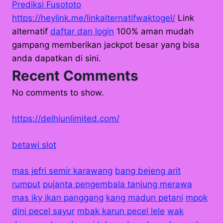
Prediksi Fusototo
https://heylink.me/linkalternatifwaktogel/
Link
alternatif
daftar dan login
100% aman mudah
gampang memberikan jackpot besar yang bisa
anda dapatkan di sini.
Recent Comments
No comments to show.
https://delhiunlimited.com/
betawi slot
mas jefri semir karawang
bang bejeng arit
rumput
pujanta pengembala tanjung merawa
mas iky ikan panggang
kang madun petani
mpok
dini pecel sayur
mbak karun pecel lele
wak