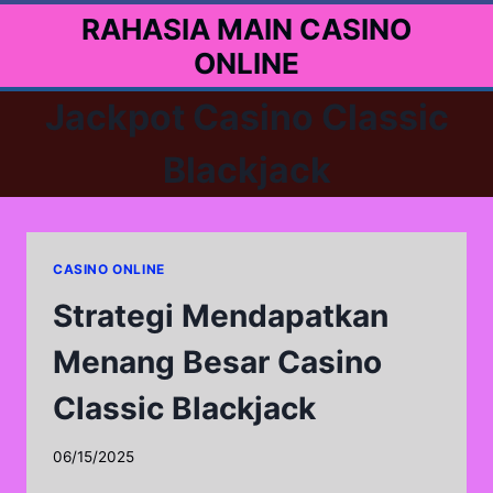
Skip
RAHASIA MAIN CASINO
to
ONLINE
content
Jackpot Casino Classic
Blackjack
CASINO ONLINE
Strategi Mendapatkan
Menang Besar Casino
Classic Blackjack
06/15/2025