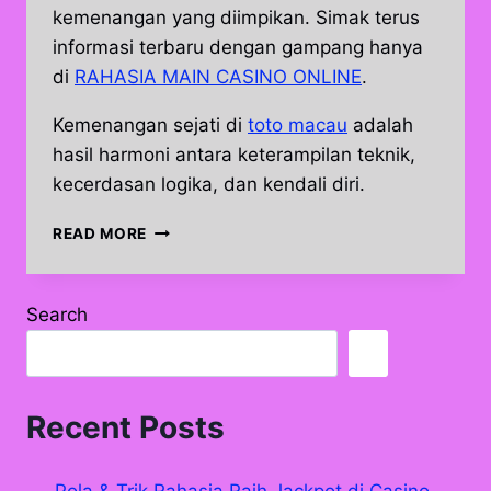
kemenangan yang diimpikan. Simak terus
informasi terbaru dengan gampang hanya
di
RAHASIA MAIN CASINO ONLINE
.
Kemenangan sejati di
toto macau
adalah
hasil harmoni antara keterampilan teknik,
kecerdasan logika, dan kendali diri.
STRATEGI
READ MORE
MENDAPATKAN
MENANG
BESAR
Search
CASINO
CLASSIC
BLACKJACK
Recent Posts