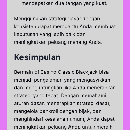
mendapatkan dua tangan yang kuat.
Menggunakan strategi dasar dengan
konsisten dapat membantu Anda membuat
keputusan yang lebih baik dan
meningkatkan peluang menang Anda.
Kesimpulan
Bermain di Casino Classic Blackjack bisa
menjadi pengalaman yang mengasyikkan
dan menguntungkan jika Anda menerapkan
strategi yang tepat. Dengan memahami
aturan dasar, menerapkan strategi dasar,
mengelola bankroll dengan bijak, dan
menghindari kesalahan umum, Anda dapat
meningkatkan peluang Anda untuk meraih