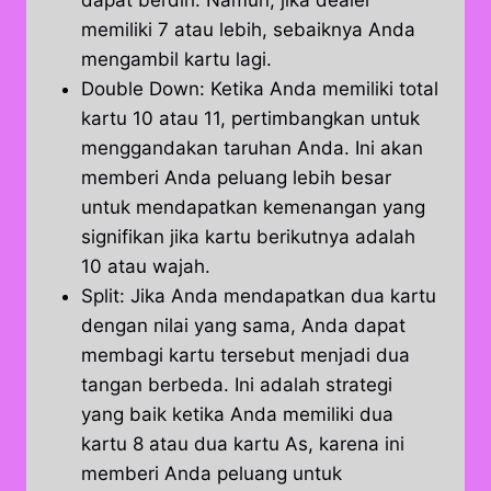
dapat berdiri. Namun, jika dealer
memiliki 7 atau lebih, sebaiknya Anda
mengambil kartu lagi.
Double Down: Ketika Anda memiliki total
kartu 10 atau 11, pertimbangkan untuk
menggandakan taruhan Anda. Ini akan
memberi Anda peluang lebih besar
untuk mendapatkan kemenangan yang
signifikan jika kartu berikutnya adalah
10 atau wajah.
Split: Jika Anda mendapatkan dua kartu
dengan nilai yang sama, Anda dapat
membagi kartu tersebut menjadi dua
tangan berbeda. Ini adalah strategi
yang baik ketika Anda memiliki dua
kartu 8 atau dua kartu As, karena ini
memberi Anda peluang untuk