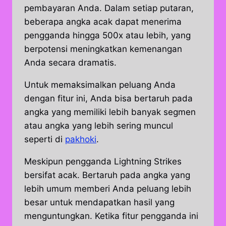
pembayaran Anda. Dalam setiap putaran,
beberapa angka acak dapat menerima
pengganda hingga 500x atau lebih, yang
berpotensi meningkatkan kemenangan
Anda secara dramatis.
Untuk memaksimalkan peluang Anda
dengan fitur ini, Anda bisa bertaruh pada
angka yang memiliki lebih banyak segmen
atau angka yang lebih sering muncul
seperti di
pakhoki
.
Meskipun pengganda Lightning Strikes
bersifat acak. Bertaruh pada angka yang
lebih umum memberi Anda peluang lebih
besar untuk mendapatkan hasil yang
menguntungkan. Ketika fitur pengganda ini