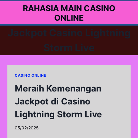
Skip
RAHASIA MAIN CASINO
to
ONLINE
content
Jackpot Casino Lightning
Storm Live
CASINO ONLINE
Meraih Kemenangan
Jackpot di Casino
Lightning Storm Live
05/02/2025