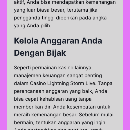
aktif, Anda bisa mendapatkan kemenangan
yang luar biasa besar, terutama jika
pengganda tinggi diberikan pada angka
yang Anda pilih.
Kelola Anggaran Anda
Dengan Bijak
Seperti permainan kasino lainnya,
manajemen keuangan sangat penting
dalam Casino Lightning Storm Live. Tanpa
perencanaan anggaran yang baik, Anda
bisa cepat kehabisan uang tanpa
memberikan diri Anda kesempatan untuk
meraih kemenangan besar. Sebelum mulai
bermain, tentukan anggaran yang ingin