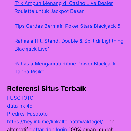
Trik Ampuh Menang di Casino Live Dealer
Roulette untuk Jackpot Besar
Tips Cerdas Bermain Poker Stars Blackjack 6
Rahasia Hit, Stand, Double & Split di Lightning
Blackjack Live1
Rahasia Mengamati Ritme Power Blackjack
Tanpa Risiko
Referensi Situs Terbaik
FUSOTOTO
data hk 4d
Prediksi Fusototo
https://heylink.me/linkalternatifwaktogel/
Link
alternatif
daftar dan login
100% aman mudah