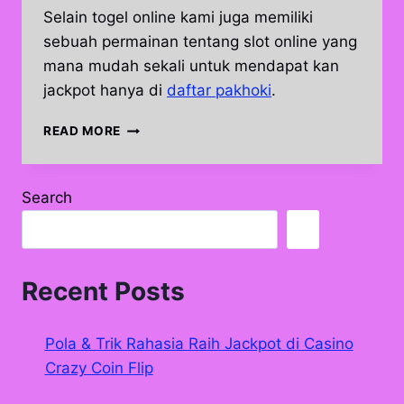
Selain togel online kami juga memiliki
sebuah permainan tentang slot online yang
mana mudah sekali untuk mendapat kan
jackpot hanya di
daftar pakhoki
.
MERAIH
READ MORE
KEMENANGAN
JACKPOT
DI
Search
CASINO
LIGHTNING
STORM
LIVE
Recent Posts
Pola & Trik Rahasia Raih Jackpot di Casino
Crazy Coin Flip