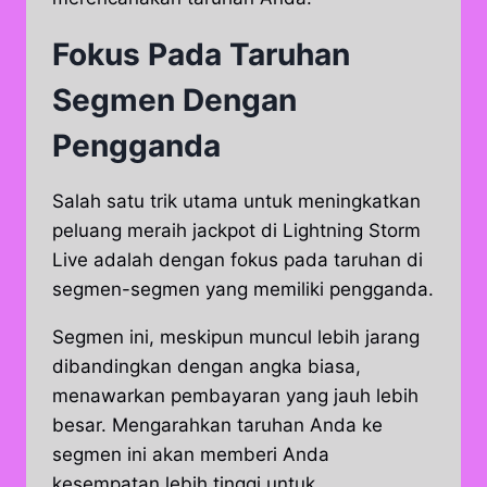
Fokus Pada Taruhan
Segmen Dengan
Pengganda
Salah satu trik utama untuk meningkatkan
peluang meraih jackpot di Lightning Storm
Live adalah dengan fokus pada taruhan di
segmen-segmen yang memiliki pengganda.
Segmen ini, meskipun muncul lebih jarang
dibandingkan dengan angka biasa,
menawarkan pembayaran yang jauh lebih
besar. Mengarahkan taruhan Anda ke
segmen ini akan memberi Anda
kesempatan lebih tinggi untuk