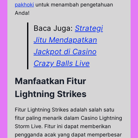
pakhoki
untuk menambah pengetahuan
Anda!
Baca Juga:
Strategi
Jitu Mendapatkan
Jackpot di Casino
Crazy Balls Live
Manfaatkan Fitur
Lightning Strikes
Fitur Lightning Strikes adalah salah satu
fitur paling menarik dalam Casino Lightning
Storm Live. Fitur ini dapat memberikan
pengganda acak yang dapat memperbesar