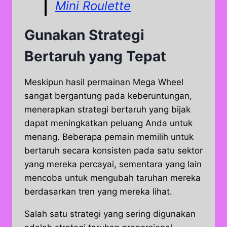
Mini Roulette
Gunakan Strategi
Bertaruh yang Tepat
Meskipun hasil permainan Mega Wheel
sangat bergantung pada keberuntungan,
menerapkan strategi bertaruh yang bijak
dapat meningkatkan peluang Anda untuk
menang. Beberapa pemain memilih untuk
bertaruh secara konsisten pada satu sektor
yang mereka percayai, sementara yang lain
mencoba untuk mengubah taruhan mereka
berdasarkan tren yang mereka lihat.
Salah satu strategi yang sering digunakan