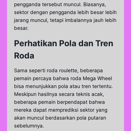
pengganda tersebut muncul. Biasanya,
sektor dengan pengganda lebih besar lebih
jarang muncul, tetapi imbalannya jauh lebih
besar.
Perhatikan Pola dan Tren
Roda
Sama seperti roda roulette, beberapa
pemain percaya bahwa roda Mega Wheel
bisa menunjukkan pola atau tren tertentu.
Meskipun hasilnya secara teknis acak,
beberapa pemain berpendapat bahwa
mereka dapat memprediksi sektor yang
akan muncul berdasarkan pola putaran
sebelumnya.