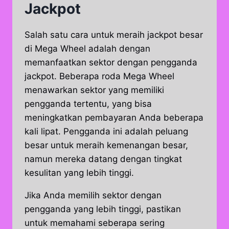
Jackpot
Salah satu cara untuk meraih jackpot besar
di Mega Wheel adalah dengan
memanfaatkan sektor dengan pengganda
jackpot. Beberapa roda Mega Wheel
menawarkan sektor yang memiliki
pengganda tertentu, yang bisa
meningkatkan pembayaran Anda beberapa
kali lipat. Pengganda ini adalah peluang
besar untuk meraih kemenangan besar,
namun mereka datang dengan tingkat
kesulitan yang lebih tinggi.
Jika Anda memilih sektor dengan
pengganda yang lebih tinggi, pastikan
untuk memahami seberapa sering