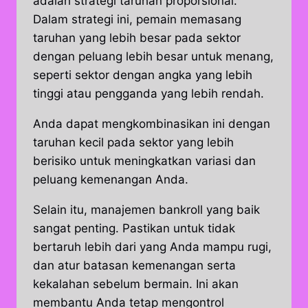
adalah strategi taruhan proporsional.
Dalam strategi ini, pemain memasang
taruhan yang lebih besar pada sektor
dengan peluang lebih besar untuk menang,
seperti sektor dengan angka yang lebih
tinggi atau pengganda yang lebih rendah.
Anda dapat mengkombinasikan ini dengan
taruhan kecil pada sektor yang lebih
berisiko untuk meningkatkan variasi dan
peluang kemenangan Anda.
Selain itu, manajemen bankroll yang baik
sangat penting. Pastikan untuk tidak
bertaruh lebih dari yang Anda mampu rugi,
dan atur batasan kemenangan serta
kekalahan sebelum bermain. Ini akan
membantu Anda tetap mengontrol