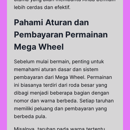
lebih cerdas dan efektif.
Pahami Aturan dan
Pembayaran Permainan
Mega Wheel
Sebelum mulai bermain, penting untuk
memahami aturan dasar dan sistem
pembayaran dari Mega Wheel. Permainan
ini biasanya terdiri dari roda besar yang
dibagi menjadi beberapa bagian dengan
nomor dan warna berbeda. Setiap taruhan
memiliki peluang dan pembayaran yang
berbeda pula.
Misalnya, taruhan pada warna tertentu