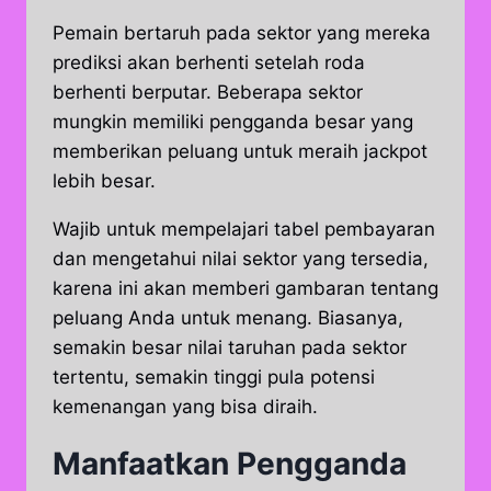
Pemain bertaruh pada sektor yang mereka
prediksi akan berhenti setelah roda
berhenti berputar. Beberapa sektor
mungkin memiliki pengganda besar yang
memberikan peluang untuk meraih jackpot
lebih besar.
Wajib untuk mempelajari tabel pembayaran
dan mengetahui nilai sektor yang tersedia,
karena ini akan memberi gambaran tentang
peluang Anda untuk menang. Biasanya,
semakin besar nilai taruhan pada sektor
tertentu, semakin tinggi pula potensi
kemenangan yang bisa diraih.
Manfaatkan Pengganda