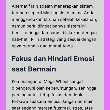
Alternatif lain adalah menerapkan sistem
taruhan seperti Martingale, di mana Anda
menggandakan taruhan setelah kekalahan,
namun perlu diingat bahwa sistem ini
berisiko tinggi dan harus dilakukan dengan
hati-hati. Pilih strategi yang sesuai dengan
gaya bermain dan modal Anda.
Fokus dan Hindari Emosi
saat Bermain
Kemenangan di Mega Wheel sangat
dipengaruhi oleh keberuntungan, sehingga
penting untuk tetap fokus dan tidak
terbawa suasana emosi. Jangan bermain
saat sedang merasa frustrasi, stres, atau