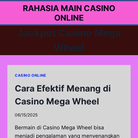
Skip
RAHASIA MAIN CASINO
to
ONLINE
content
Jackpot Casino Mega
Wheel
CASINO ONLINE
Cara Efektif Menang di
Casino Mega Wheel
06/15/2025
Bermain di Casino Mega Wheel bisa
menjadi pengalaman yang menyenangkan