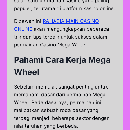
salah satu permainan kasino yang paling
populer, terutama di platform kasino online.
Dibawah ini
RAHASIA MAIN CASINO
ONLINE
akan mengungkapkan beberapa
trik dan tips terbaik untuk sukses dalam
permainan Casino Mega Wheel.
Pahami Cara Kerja Mega
Wheel
Sebelum memulai, sangat penting untuk
memahami dasar dari permainan Mega
Wheel. Pada dasarnya, permainan ini
melibatkan sebuah roda besar yang
terbagi menjadi beberapa sektor dengan
nilai taruhan yang berbeda.