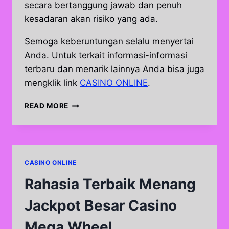
secara bertanggung jawab dan penuh
kesadaran akan risiko yang ada.
Semoga keberuntungan selalu menyertai
Anda. Untuk terkait informasi-informasi
terbaru dan menarik lainnya Anda bisa juga
mengklik link
CASINO ONLINE
.
CARA
READ MORE
EFEKTIF
MENANG
DI
CASINO
MEGA
CASINO ONLINE
WHEEL
Rahasia Terbaik Menang
Jackpot Besar Casino
Mega Wheel