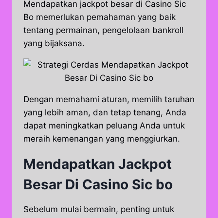
Mendapatkan jackpot besar di Casino Sic
Bo memerlukan pemahaman yang baik
tentang permainan, pengelolaan bankroll
yang bijaksana.
Dengan memahami aturan, memilih taruhan
yang lebih aman, dan tetap tenang, Anda
dapat meningkatkan peluang Anda untuk
meraih kemenangan yang menggiurkan.
Mendapatkan Jackpot
Besar Di Casino Sic bo
Sebelum mulai bermain, penting untuk