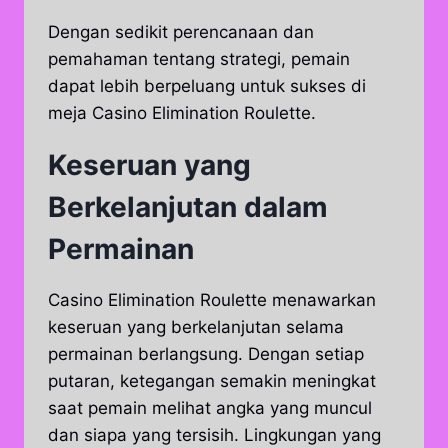
Dengan sedikit perencanaan dan
pemahaman tentang strategi, pemain
dapat lebih berpeluang untuk sukses di
meja Casino Elimination Roulette.
Keseruan yang
Berkelanjutan dalam
Permainan
Casino Elimination Roulette menawarkan
keseruan yang berkelanjutan selama
permainan berlangsung. Dengan setiap
putaran, ketegangan semakin meningkat
saat pemain melihat angka yang muncul
dan siapa yang tersisih. Lingkungan yang