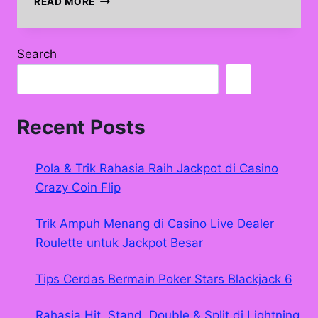
READ MORE
JACKPOT
BESAR
DI
Search
GAME
CASINO
ELIMINATION
ROULETTE
Recent Posts
Pola & Trik Rahasia Raih Jackpot di Casino
Crazy Coin Flip
Trik Ampuh Menang di Casino Live Dealer
Roulette untuk Jackpot Besar
Tips Cerdas Bermain Poker Stars Blackjack 6
Rahasia Hit, Stand, Double & Split di Lightning