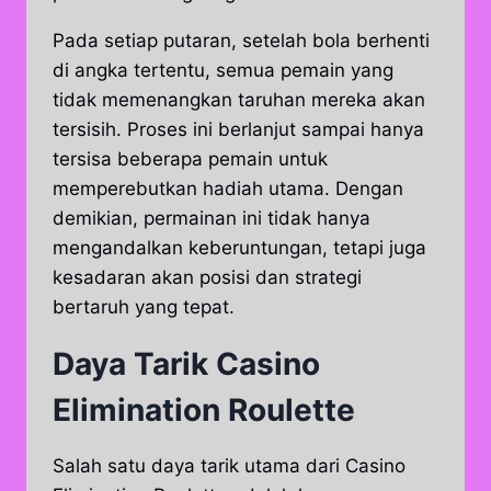
Pada setiap putaran, setelah bola berhenti
di angka tertentu, semua pemain yang
tidak memenangkan taruhan mereka akan
tersisih. Proses ini berlanjut sampai hanya
tersisa beberapa pemain untuk
memperebutkan hadiah utama. Dengan
demikian, permainan ini tidak hanya
mengandalkan keberuntungan, tetapi juga
kesadaran akan posisi dan strategi
bertaruh yang tepat.
Daya Tarik Casino
Elimination Roulette
Salah satu daya tarik utama dari Casino