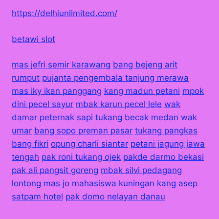
https://delhiunlimited.com/
betawi slot
mas jefri semir karawang
bang bejeng arit
rumput
pujanta pengembala tanjung merawa
mas iky ikan panggang
kang madun petani
mpok
dini pecel sayur
mbak karun pecel lele
wak
damar peternak sapi
tukang becak medan wak
umar
bang sopo preman pasar
tukang pangkas
bang fikri
opung charli siantar
petani jagung jawa
tengah
pak roni tukang ojek
pakde darmo bekasi
pak ali pangsit goreng
mbak silvi pedagang
lontong
mas jo mahasiswa kuningan
kang asep
satpam hotel
pak domo nelayan danau