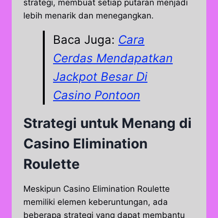
strategi, membuat setiap putaran menjadi
lebih menarik dan menegangkan.
Baca Juga:
Cara
Cerdas Mendapatkan
Jackpot Besar Di
Casino Pontoon
Strategi untuk Menang di
Casino Elimination
Roulette
Meskipun Casino Elimination Roulette
memiliki elemen keberuntungan, ada
beberapa strategi yang dapat membantu