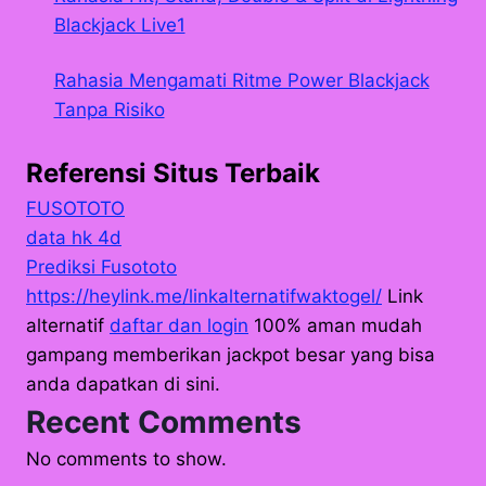
Blackjack Live1
Rahasia Mengamati Ritme Power Blackjack
Tanpa Risiko
Referensi Situs Terbaik
FUSOTOTO
data hk 4d
Prediksi Fusototo
https://heylink.me/linkalternatifwaktogel/
Link
alternatif
daftar dan login
100% aman mudah
gampang memberikan jackpot besar yang bisa
anda dapatkan di sini.
Recent Comments
No comments to show.