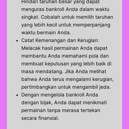
Hindari taruhan besar yang dapat
menguras bankroll Anda dalam waktu
singkat. Cobalah untuk memilih taruhan
yang lebih kecil untuk memperpanjang
waktu bermain Anda.
Catat Kemenangan dan Kerugian:
Melacak hasil permainan Anda dapat
membantu Anda memahami pola dan
membuat keputusan yang lebih baik di
masa mendatang. Jika Anda melihat
bahwa Anda terus mengalami kerugian,
pertimbangkan untuk mengambil jeda.
Dengan mengelola bankroll Anda
dengan bijak, Anda dapat menikmati
permainan tanpa merasa tertekan
secara finansial.