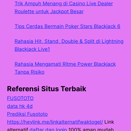
Trik Ampuh Menang di Casino Live Dealer
Roulette untuk Jackpot Besar
Tips Cerdas Bermain Poker Stars Blackjack 6
Rahasia Hit, Stand, Double & Split di Lightning
Blackjack Live1
Rahasia Mengamati Ritme Power Blackjack
Tanpa Risiko
Referensi Situs Terbaik
FUSOTOTO
data hk 4d
Prediksi Fusototo
https://heylink.me/linkalternatifwaktogel/
Link
alternatif
daftar dan login
100% aman mudah