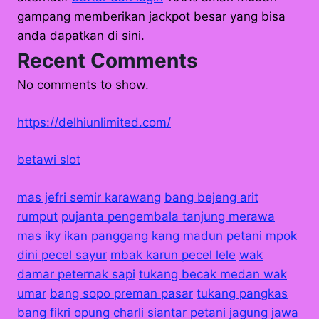
gampang memberikan jackpot besar yang bisa
anda dapatkan di sini.
Recent Comments
No comments to show.
https://delhiunlimited.com/
betawi slot
mas jefri semir karawang
bang bejeng arit
rumput
pujanta pengembala tanjung merawa
mas iky ikan panggang
kang madun petani
mpok
dini pecel sayur
mbak karun pecel lele
wak
damar peternak sapi
tukang becak medan wak
umar
bang sopo preman pasar
tukang pangkas
bang fikri
opung charli siantar
petani jagung jawa