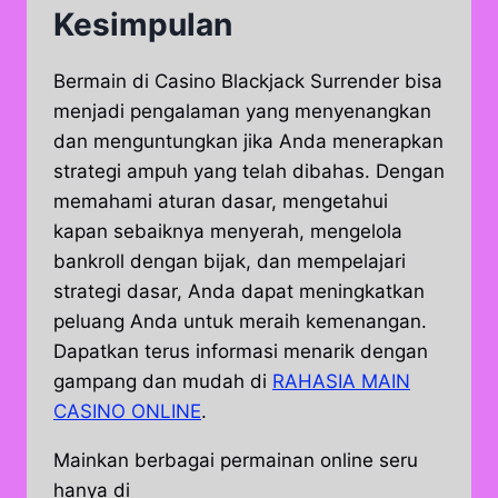
Kesimpulan
Bermain di Casino Blackjack Surrender bisa
menjadi pengalaman yang menyenangkan
dan menguntungkan jika Anda menerapkan
strategi ampuh yang telah dibahas. Dengan
memahami aturan dasar, mengetahui
kapan sebaiknya menyerah, mengelola
bankroll dengan bijak, dan mempelajari
strategi dasar, Anda dapat meningkatkan
peluang Anda untuk meraih kemenangan.
Dapatkan terus informasi menarik dengan
gampang dan mudah di
RAHASIA MAIN
CASINO ONLINE
.
Mainkan berbagai permainan online seru
hanya di