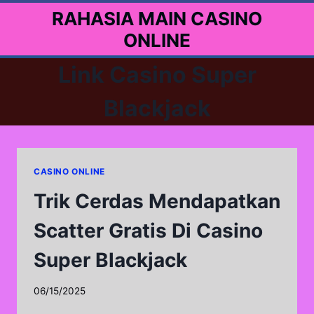
Skip
RAHASIA MAIN CASINO
to
ONLINE
content
Link Casino Super
Blackjack
CASINO ONLINE
Trik Cerdas Mendapatkan
Scatter Gratis Di Casino
Super Blackjack
06/15/2025