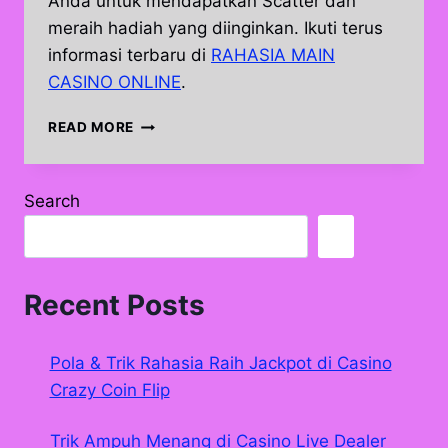
Anda untuk mendapatkan Scatter dan
meraih hadiah yang diinginkan. Ikuti terus
informasi terbaru di
RAHASIA MAIN
CASINO ONLINE
.
TRIK
READ MORE
CERDAS
MENDAPATKAN
SCATTER
Search
GRATIS
DI
CASINO
SUPER
BLACKJACK
Recent Posts
Pola & Trik Rahasia Raih Jackpot di Casino
Crazy Coin Flip
Trik Ampuh Menang di Casino Live Dealer