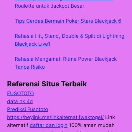
Roulette untuk Jackpot Besar
Tips Cerdas Bermain Poker Stars Blackjack 6
Rahasia Hit, Stand, Double & Split di Lightning
Blackjack Live1
Rahasia Mengamati Ritme Power Blackjack
Tanpa Risiko
Referensi Situs Terbaik
FUSOTOTO
data hk 4d
Prediksi Fusototo
https://heylink.me/linkalternatifwaktogel/
Link
alternatif
daftar dan login
100% aman mudah