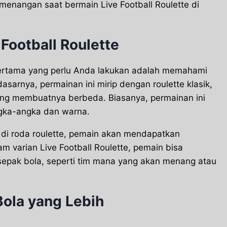
enangan saat bermain Live Football Roulette di
 Football Roulette
 pertama yang perlu Anda lakukan adalah memahami
dasarnya, permainan ini mirip dengan roulette klasik,
ng membuatnya berbeda. Biasanya, permainan ini
ngka-angka dan warna.
 di roda roulette, pemain akan mendapatkan
 varian Live Football Roulette, pemain bisa
sepak bola, seperti tim mana yang akan menang atau
ola yang Lebih