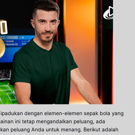
al dipadukan dengan elemen-elemen sepak bola yang
inan ini tetap mengandalkan peluang, ada
atkan peluang Anda untuk menang. Berikut adalah