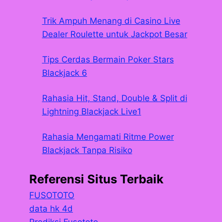
Trik Ampuh Menang di Casino Live
Dealer Roulette untuk Jackpot Besar
Tips Cerdas Bermain Poker Stars
Blackjack 6
Rahasia Hit, Stand, Double & Split di
Lightning Blackjack Live1
Rahasia Mengamati Ritme Power
Blackjack Tanpa Risiko
Referensi Situs Terbaik
FUSOTOTO
data hk 4d
Prediksi Fusototo