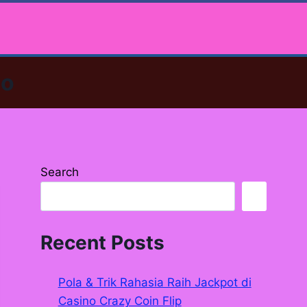
no
Search
Recent Posts
Pola & Trik Rahasia Raih Jackpot di
Casino Crazy Coin Flip