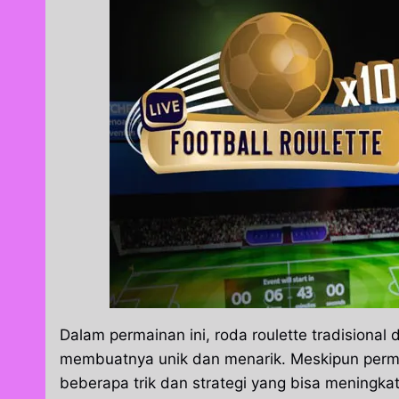
Dalam permainan ini, roda roulette tradision
membuatnya unik dan menarik. Meskipun perma
beberapa trik dan strategi yang bisa meningk