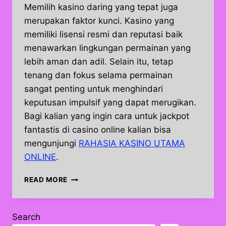
Memilih kasino daring yang tepat juga
merupakan faktor kunci. Kasino yang
memiliki lisensi resmi dan reputasi baik
menawarkan lingkungan permainan yang
lebih aman dan adil. Selain itu, tetap
tenang dan fokus selama permainan
sangat penting untuk menghindari
keputusan impulsif yang dapat merugikan.
Bagi kalian yang ingin cara untuk jackpot
fantastis di casino online kalian bisa
mengunjungi
RAHASIA KASINO UTAMA
ONLINE
.
LIVE
READ MORE
ROULETTE
LANGKAH-
LANGKAH
Search
MERAIH