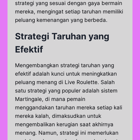
strategi yang sesuai dengan gaya bermain
mereka, mengingat setiap taruhan memiliki
peluang kemenangan yang berbeda.
Strategi Taruhan yang
Efektif
Mengembangkan strategi taruhan yang
efektif adalah kunci untuk meningkatkan
peluang menang di Live Roulette. Salah
satu strategi yang populer adalah sistem
Martingale, di mana pemain
menggandakan taruhan mereka setiap kali
mereka kalah, dimaksudkan untuk
mengembalikan kerugian saat akhirnya
menang. Namun, strategi ini memerlukan