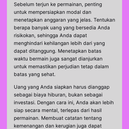
Sebelum terjun ke permainan, penting
untuk mempersiapkan modal dan
menetapkan anggaran yang jelas. Tentukan
berapa banyak uang yang bersedia Anda
risikokan, sehingga Anda dapat
menghindari kehilangan lebih dari yang
dapat ditanggung. Menetapkan batas
waktu bermain juga sangat dianjurkan
untuk memastikan perjudian tetap dalam
batas yang sehat.
Uang yang Anda siapkan harus dianggap
sebagai biaya hiburan, bukan sebagai
investasi. Dengan cara ini, Anda akan lebih
siap secara mental, terlepas dari hasil
permainan. Membuat catatan tentang
kemenangan dan kerugian juga dapat