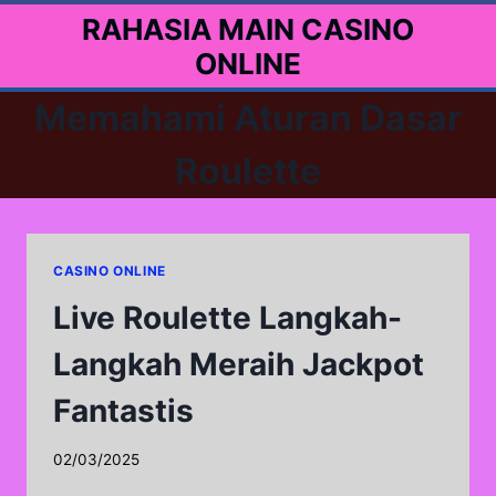
Skip
RAHASIA MAIN CASINO
to
ONLINE
content
Memahami Aturan Dasar
Roulette
CASINO ONLINE
Live Roulette Langkah-
Langkah Meraih Jackpot
Fantastis
02/03/2025