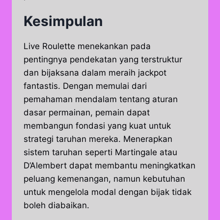
Kesimpulan
Live Roulette menekankan pada
pentingnya pendekatan yang terstruktur
dan bijaksana dalam meraih jackpot
fantastis. Dengan memulai dari
pemahaman mendalam tentang aturan
dasar permainan, pemain dapat
membangun fondasi yang kuat untuk
strategi taruhan mereka. Menerapkan
sistem taruhan seperti Martingale atau
D’Alembert dapat membantu meningkatkan
peluang kemenangan, namun kebutuhan
untuk mengelola modal dengan bijak tidak
boleh diabaikan.