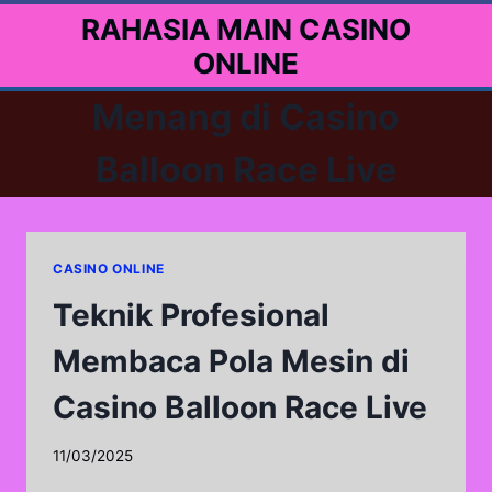
Skip
RAHASIA MAIN CASINO
to
ONLINE
content
Menang di Casino
Balloon Race Live
CASINO ONLINE
Teknik Profesional
Membaca Pola Mesin di
Casino Balloon Race Live
11/03/2025