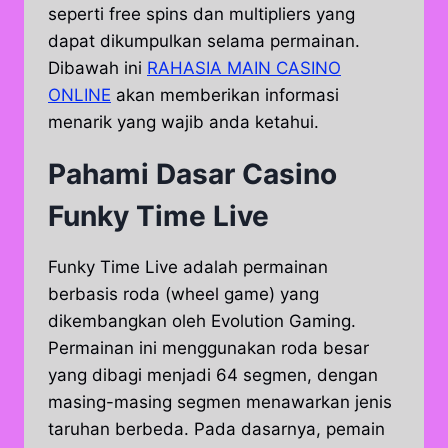
seperti free spins dan multipliers yang
dapat dikumpulkan selama permainan.
Dibawah ini
RAHASIA MAIN CASINO
ONLINE
akan memberikan informasi
menarik yang wajib anda ketahui.
Pahami Dasar Casino
Funky Time Live
Funky Time Live adalah permainan
berbasis roda (wheel game) yang
dikembangkan oleh Evolution Gaming.
Permainan ini menggunakan roda besar
yang dibagi menjadi 64 segmen, dengan
masing-masing segmen menawarkan jenis
taruhan berbeda. Pada dasarnya, pemain