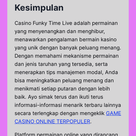
Kesimpulan
​Casino Funky Time Live adalah permainan
yang menyenangkan dan menghibur,
menawarkan pengalaman bermain kasino
yang unik dengan banyak peluang menang.​
Dengan memahami mekanisme permainan
dan jenis taruhan yang tersedia, serta
menerapkan tips manajemen modal, Anda
bisa meningkatkan peluang menang dan
menikmati setiap putaran dengan lebih
baik. Ayo simak terus dan ikuti terus
informasi-informasi menarik terbaru lainnya
secara terlengkap dengan mengeklik
GAME
CASINO ONLINE TERPOPULER
.
Platform permainan online yang dirancang