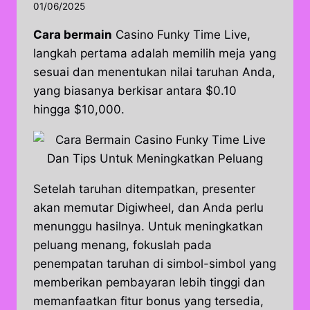
01/06/2025
Cara bermain
Casino Funky Time Live,
langkah pertama adalah memilih meja yang
sesuai dan menentukan nilai taruhan Anda,
yang biasanya berkisar antara $0.10
hingga $10,000.
Setelah taruhan ditempatkan, presenter
akan memutar Digiwheel, dan Anda perlu
menunggu hasilnya. Untuk meningkatkan
peluang menang, fokuslah pada
penempatan taruhan di simbol-simbol yang
memberikan pembayaran lebih tinggi dan
memanfaatkan fitur bonus yang tersedia,