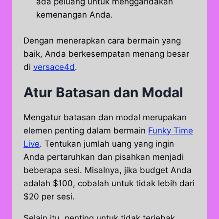
ada peluang untuk menggandakan
kemenangan Anda.
Dengan menerapkan cara bermain yang
baik, Anda berkesempatan menang besar
di
versace4d
.
Atur Batasan dan Modal
Mengatur batasan dan modal merupakan
elemen penting dalam bermain
Funky Time
Live
. Tentukan jumlah uang yang ingin
Anda pertaruhkan dan pisahkan menjadi
beberapa sesi. Misalnya, jika budget Anda
adalah $100, cobalah untuk tidak lebih dari
$20 per sesi.
Selain itu, penting untuk tidak terjebak