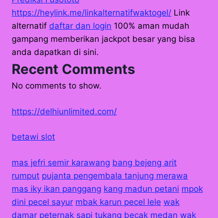
https://heylink.me/linkalternatifwaktogel/
Link
alternatif
daftar dan login
100% aman mudah
gampang memberikan jackpot besar yang bisa
anda dapatkan di sini.
Recent Comments
No comments to show.
https://delhiunlimited.com/
betawi slot
mas jefri semir karawang
bang bejeng arit
rumput
pujanta pengembala tanjung merawa
mas iky ikan panggang
kang madun petani
mpok
dini pecel sayur
mbak karun pecel lele
wak
damar peternak sapi
tukang becak medan wak