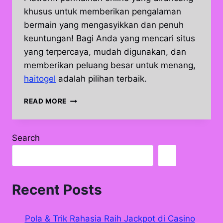
khusus untuk memberikan pengalaman
bermain yang mengasyikkan dan penuh
keuntungan! Bagi Anda yang mencari situs
yang terpercaya, mudah digunakan, dan
memberikan peluang besar untuk menang,
haitogel
adalah pilihan terbaik.
CARA
READ MORE
BERMAIN
CASINO
FUNKY
Search
TIME
LIVE
DAN
TIPS
UNTUK
Recent Posts
MENINGKATKAN
PELUANG
Pola & Trik Rahasia Raih Jackpot di Casino