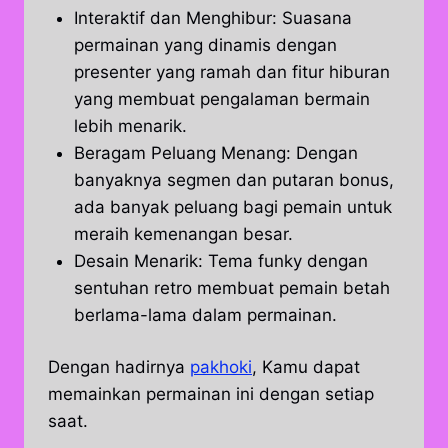
Interaktif dan Menghibur: Suasana
permainan yang dinamis dengan
presenter yang ramah dan fitur hiburan
yang membuat pengalaman bermain
lebih menarik.
Beragam Peluang Menang: Dengan
banyaknya segmen dan putaran bonus,
ada banyak peluang bagi pemain untuk
meraih kemenangan besar.
Desain Menarik: Tema funky dengan
sentuhan retro membuat pemain betah
berlama-lama dalam permainan.
Dengan hadirnya
pakhoki
, Kamu dapat
memainkan permainan ini dengan setiap
saat.