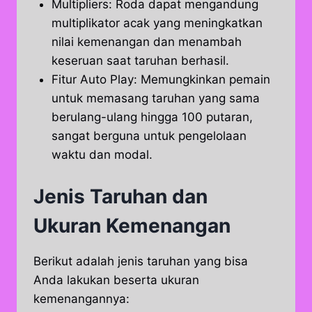
Multipliers: Roda dapat mengandung
multiplikator acak yang meningkatkan
nilai kemenangan dan menambah
keseruan saat taruhan berhasil.
Fitur Auto Play: Memungkinkan pemain
untuk memasang taruhan yang sama
berulang-ulang hingga 100 putaran,
sangat berguna untuk pengelolaan
waktu dan modal.
Jenis Taruhan dan
Ukuran Kemenangan
Berikut adalah jenis taruhan yang bisa
Anda lakukan beserta ukuran
kemenangannya: