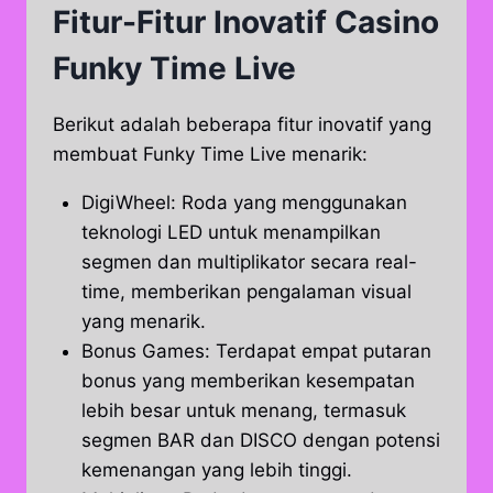
Fitur-Fitur Inovatif Casino
Funky Time Live
Berikut adalah beberapa fitur inovatif yang
membuat Funky Time Live menarik:
DigiWheel: Roda yang menggunakan
teknologi LED untuk menampilkan
segmen dan multiplikator secara real-
time, memberikan pengalaman visual
yang menarik.
Bonus Games: Terdapat empat putaran
bonus yang memberikan kesempatan
lebih besar untuk menang, termasuk
segmen BAR dan DISCO dengan potensi
kemenangan yang lebih tinggi.