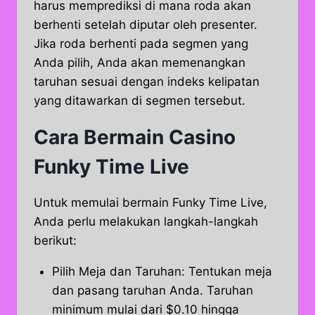
harus memprediksi di mana roda akan
berhenti setelah diputar oleh presenter.
Jika roda berhenti pada segmen yang
Anda pilih, Anda akan memenangkan
taruhan sesuai dengan indeks kelipatan
yang ditawarkan di segmen tersebut.
Cara Bermain Casino
Funky Time Live
Untuk memulai bermain Funky Time Live,
Anda perlu melakukan langkah-langkah
berikut:
Pilih Meja dan Taruhan: Tentukan meja
dan pasang taruhan Anda. Taruhan
minimum mulai dari $0.10 hingga