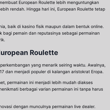
i membuat European Roulette lebih menguntungkan
bih rendah. Hingga hari ini, European Roulette tetap
nia, baik di kasino fisik maupun dalam bentuk online.
baik bagi pemain dan reputasinya sebagai permainan
ik.
uropean Roulette
 perkembangan yang menarik seiring waktu. Awalnya,
7 dan menjadi populer di kalangan aristokrat Eropa.
t, permainan ini menjadi lebih mudah diakses
menikmati berbagai varian permainan ini tanpa harus
 inovasi dengan munculnya permainan live dealer.