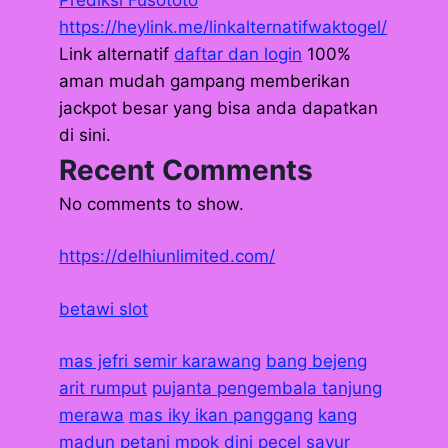
https://heylink.me/linkalternatifwaktogel/
Link alternatif
daftar dan login
100%
aman mudah gampang memberikan
jackpot besar yang bisa anda dapatkan
di sini.
Recent Comments
No comments to show.
https://delhiunlimited.com/
betawi slot
mas jefri semir karawang
bang bejeng
arit rumput
pujanta pengembala tanjung
merawa
mas iky ikan panggang
kang
madun petani
mpok dini pecel sayur