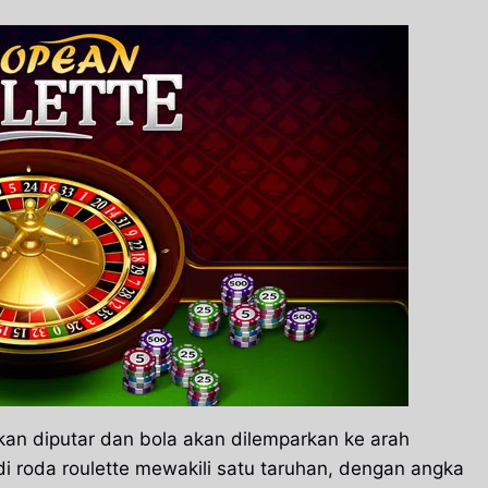
akan diputar dan bola akan dilemparkan ke arah
di roda roulette mewakili satu taruhan, dengan angka