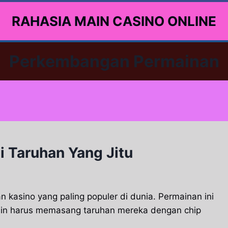
RAHASIA MAIN CASINO ONLINE
Perkembangan Permainan
i Taruhan Yang Jitu
 kasino yang paling populer di dunia. Permainan ini
ain harus memasang taruhan mereka dengan chip