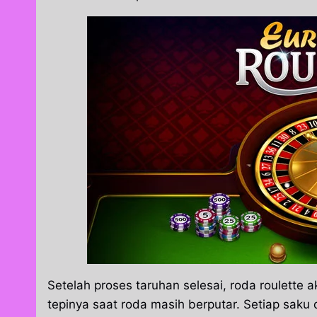
Setelah proses taruhan selesai, roda roulette 
tepinya saat roda masih berputar. Setiap saku 