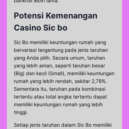
bankroll lebih lama.
Potensi Kemenangan
Casino Sic bo
Sic Bo memiliki keuntungan rumah yang
bervariasi tergantung pada jenis taruhan
yang Anda pilih. Secara umum, taruhan
yang lebih aman, seperti taruhan besar
(Big) dan kecil (Small), memiliki keuntungan
rumah yang lebih rendah, sekitar 2,78%.
Sementara itu, taruhan pada kombinasi
tertentu atau total angka tertentu dapat
memiliki keuntungan rumah yang lebih
tinggi.
Setiap jenis taruhan dalam Sic Bo memiliki