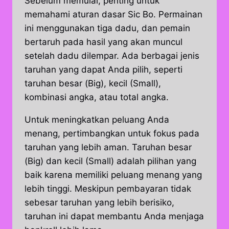
Sebelum memulai, penting untuk
memahami aturan dasar Sic Bo. Permainan
ini menggunakan tiga dadu, dan pemain
bertaruh pada hasil yang akan muncul
setelah dadu dilempar. Ada berbagai jenis
taruhan yang dapat Anda pilih, seperti
taruhan besar (Big), kecil (Small),
kombinasi angka, atau total angka.
Untuk meningkatkan peluang Anda
menang, pertimbangkan untuk fokus pada
taruhan yang lebih aman. Taruhan besar
(Big) dan kecil (Small) adalah pilihan yang
baik karena memiliki peluang menang yang
lebih tinggi. Meskipun pembayaran tidak
sebesar taruhan yang lebih berisiko,
taruhan ini dapat membantu Anda menjaga