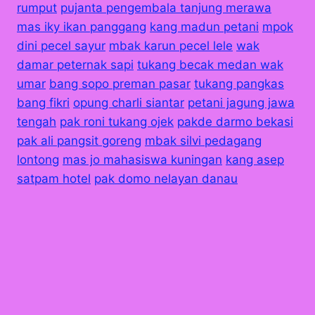
rumput
pujanta pengembala tanjung merawa
mas iky ikan panggang
kang madun petani
mpok
dini pecel sayur
mbak karun pecel lele
wak
damar peternak sapi
tukang becak medan wak
umar
bang sopo preman pasar
tukang pangkas
bang fikri
opung charli siantar
petani jagung jawa
tengah
pak roni tukang ojek
pakde darmo bekasi
pak ali pangsit goreng
mbak silvi pedagang
lontong
mas jo mahasiswa kuningan
kang asep
satpam hotel
pak domo nelayan danau
© 2026
RAHASIA MAIN CASINO ONLINE