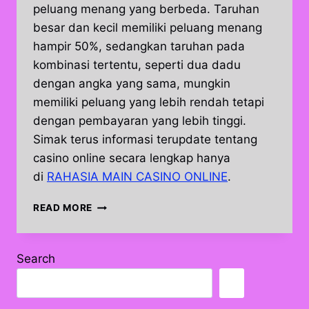
peluang menang yang berbeda. Taruhan
besar dan kecil memiliki peluang menang
hampir 50%, sedangkan taruhan pada
kombinasi tertentu, seperti dua dadu
dengan angka yang sama, mungkin
memiliki peluang yang lebih rendah tetapi
dengan pembayaran yang lebih tinggi.
Simak terus informasi terupdate tentang
casino online secara lengkap hanya
di
RAHASIA MAIN CASINO ONLINE
.
STRATEGI
READ MORE
CERDAS
MENDAPATKAN
JACKPOT
Search
BESAR
DI
CASINO
SIC