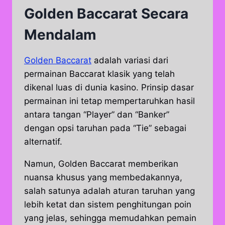
Golden Baccarat Secara
Mendalam
Golden Baccarat
adalah variasi dari
permainan Baccarat klasik yang telah
dikenal luas di dunia kasino. Prinsip dasar
permainan ini tetap mempertaruhkan hasil
antara tangan “Player” dan “Banker”
dengan opsi taruhan pada “Tie” sebagai
alternatif.
Namun, Golden Baccarat memberikan
nuansa khusus yang membedakannya,
salah satunya adalah aturan taruhan yang
lebih ketat dan sistem penghitungan poin
yang jelas, sehingga memudahkan pemain