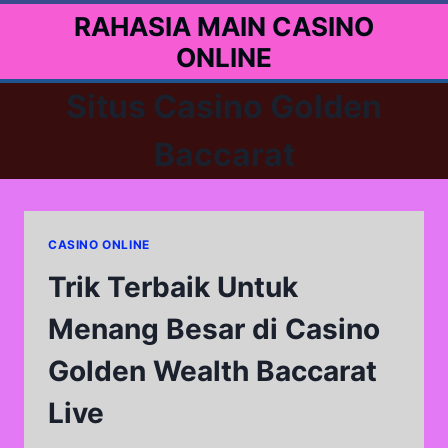
Skip
RAHASIA MAIN CASINO
to
ONLINE
content
Situs Casino Golden
Baccarat
CASINO ONLINE
Trik Terbaik Untuk
Menang Besar di Casino
Golden Wealth Baccarat
Live