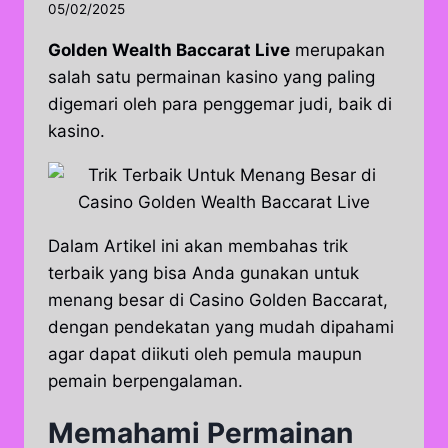
05/02/2025
Golden Wealth Baccarat Live
merupakan
salah satu permainan kasino yang paling
digemari oleh para penggemar judi, baik di
kasino.
Dalam Artikel ini akan membahas trik
terbaik yang bisa Anda gunakan untuk
menang besar di Casino Golden Baccarat,
dengan pendekatan yang mudah dipahami
agar dapat diikuti oleh pemula maupun
pemain berpengalaman.
Memahami Permainan