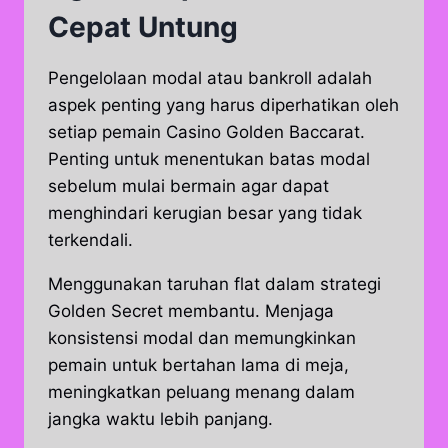
Cepat Untung
Pengelolaan modal atau bankroll adalah
aspek penting yang harus diperhatikan oleh
setiap pemain Casino Golden Baccarat.
Penting untuk menentukan batas modal
sebelum mulai bermain agar dapat
menghindari kerugian besar yang tidak
terkendali.
Menggunakan taruhan flat dalam strategi
Golden Secret membantu. Menjaga
konsistensi modal dan memungkinkan
pemain untuk bertahan lama di meja,
meningkatkan peluang menang dalam
jangka waktu lebih panjang.