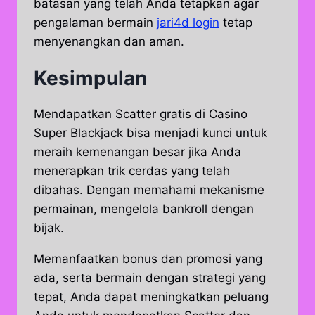
batasan yang telah Anda tetapkan agar
pengalaman bermain
jari4d login
tetap
menyenangkan dan aman.
Kesimpulan
Mendapatkan Scatter gratis di Casino
Super Blackjack bisa menjadi kunci untuk
meraih kemenangan besar jika Anda
menerapkan trik cerdas yang telah
dibahas. Dengan memahami mekanisme
permainan, mengelola bankroll dengan
bijak.
Memanfaatkan bonus dan promosi yang
ada, serta bermain dengan strategi yang
tepat, Anda dapat meningkatkan peluang