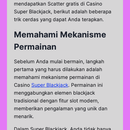
mendapatkan Scatter gratis di Casino
Super Blackjack, berikut adalah beberapa
trik cerdas yang dapat Anda terapkan.
Memahami Mekanisme
Permainan
Sebelum Anda mulai bermain, langkah
pertama yang harus dilakukan adalah
memahami mekanisme permainan di
Casino
Super Blackjack
. Permainan ini
menggabungkan elemen blackjack
tradisional dengan fitur slot modern,
memberikan pengalaman yang unik dan
menarik.
Dalam Super Blackjack, Anda tidak hanya