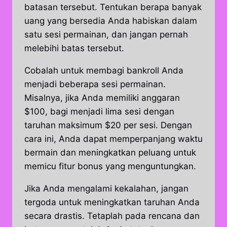
batasan tersebut. Tentukan berapa banyak
uang yang bersedia Anda habiskan dalam
satu sesi permainan, dan jangan pernah
melebihi batas tersebut.
Cobalah untuk membagi bankroll Anda
menjadi beberapa sesi permainan.
Misalnya, jika Anda memiliki anggaran
$100, bagi menjadi lima sesi dengan
taruhan maksimum $20 per sesi. Dengan
cara ini, Anda dapat memperpanjang waktu
bermain dan meningkatkan peluang untuk
memicu fitur bonus yang menguntungkan.
Jika Anda mengalami kekalahan, jangan
tergoda untuk meningkatkan taruhan Anda
secara drastis. Tetaplah pada rencana dan