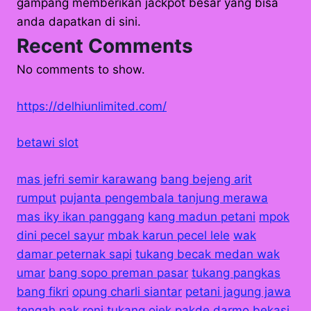
gampang memberikan jackpot besar yang bisa
anda dapatkan di sini.
Recent Comments
No comments to show.
https://delhiunlimited.com/
betawi slot
mas jefri semir karawang
bang bejeng arit
rumput
pujanta pengembala tanjung merawa
mas iky ikan panggang
kang madun petani
mpok
dini pecel sayur
mbak karun pecel lele
wak
damar peternak sapi
tukang becak medan wak
umar
bang sopo preman pasar
tukang pangkas
bang fikri
opung charli siantar
petani jagung jawa
tengah
pak roni tukang ojek
pakde darmo bekasi