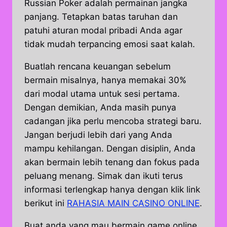
Russian Poker adalah permainan jangka
panjang. Tetapkan batas taruhan dan
patuhi aturan modal pribadi Anda agar
tidak mudah terpancing emosi saat kalah.
Buatlah rencana keuangan sebelum
bermain misalnya, hanya memakai 30%
dari modal utama untuk sesi pertama.
Dengan demikian, Anda masih punya
cadangan jika perlu mencoba strategi baru.
Jangan berjudi lebih dari yang Anda
mampu kehilangan. Dengan disiplin, Anda
akan bermain lebih tenang dan fokus pada
peluang menang. Simak dan ikuti terus
informasi terlengkap hanya dengan klik link
berikut ini
RAHASIA MAIN CASINO ONLINE
.
Buat anda yang mau bermain game online