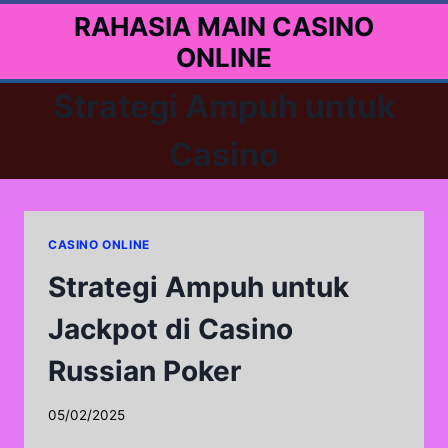
Skip
RAHASIA MAIN CASINO
to
ONLINE
content
Strategi Ampuh untuk
Casino
CASINO ONLINE
Strategi Ampuh untuk
Jackpot di Casino
Russian Poker
05/02/2025