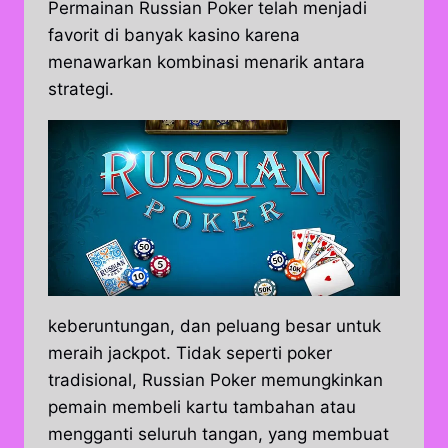
Permainan Russian Poker telah menjadi
favorit di banyak kasino karena
menawarkan kombinasi menarik antara
strategi.
keberuntungan, dan peluang besar untuk
meraih jackpot. Tidak seperti poker
tradisional, Russian Poker memungkinkan
pemain membeli kartu tambahan atau
mengganti seluruh tangan, yang membuat