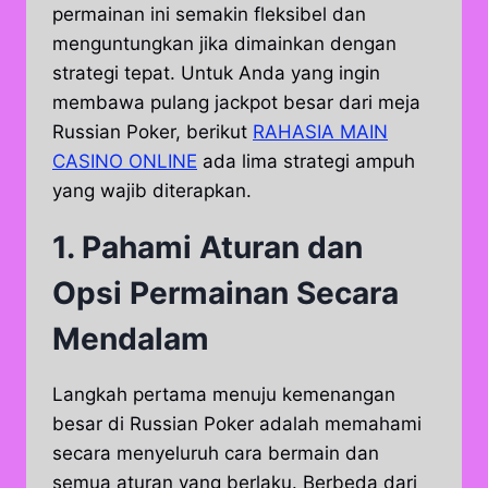
permainan ini semakin fleksibel dan
menguntungkan jika dimainkan dengan
strategi tepat. Untuk Anda yang ingin
membawa pulang jackpot besar dari meja
Russian Poker, berikut
RAHASIA MAIN
CASINO ONLINE
ada lima strategi ampuh
yang wajib diterapkan.
1.
Pahami Aturan dan
Opsi Permainan Secara
Mendalam
Langkah pertama menuju kemenangan
besar di Russian Poker adalah memahami
secara menyeluruh cara bermain dan
semua aturan yang berlaku. Berbeda dari