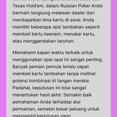
Texas Hold’em, dalam Russian Poker Anda
bermain langsung melawan dealer dan
mendapatkan lima kartu di awal. Anda
memiliki beberapa opsi tambahan seperti
membeli kartu keenam, menukar kartu,
atau menggandakan taruhan.
Memahami kapan waktu terbaik untuk
menggunakan opsi-opsi ini sangat penting.
Banyak pemain pemula terlalu cepat
membeli kartu tambahan tanpa melihat
potensi kombinasi di tangan mereka.
Padahal, keputusan ini bisa sangat
menentukan hasil akhir. Semakin baik
pemahaman Anda terhadap alur
permainan, semakin besar peluang untuk
mengambil keputusan yang