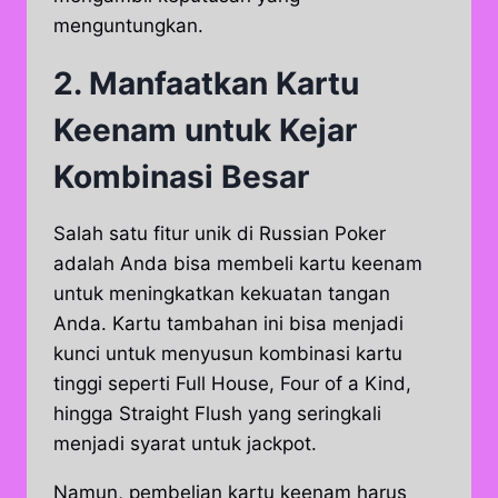
menguntungkan.
2.
Manfaatkan Kartu
Keenam untuk Kejar
Kombinasi Besar
Salah satu fitur unik di Russian Poker
adalah Anda bisa membeli kartu keenam
untuk meningkatkan kekuatan tangan
Anda. Kartu tambahan ini bisa menjadi
kunci untuk menyusun kombinasi kartu
tinggi seperti Full House, Four of a Kind,
hingga Straight Flush yang seringkali
menjadi syarat untuk jackpot.
Namun, pembelian kartu keenam harus