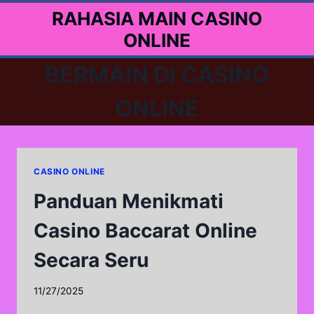
Skip
RAHASIA MAIN CASINO
to
ONLINE
content
BERMAIN DI CASINO
ONLINE
CASINO ONLINE
Panduan Menikmati
Casino Baccarat Online
Secara Seru
11/27/2025