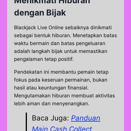
Menikmati Hiburan
dengan Bijak
Blackjack Live Online sebaiknya dinikmati
sebagai bentuk hiburan. Menetapkan batas
waktu bermain dan batas pengeluaran
adalah langkah bijak untuk memastikan
pengalaman tetap positif.
Pendekatan ini membantu pemain tetap
fokus pada keseruan permainan, bukan
hasil atau keuntungan finansial.
Mengutamakan hiburan membuat aktivitas
lebih aman dan menyenangkan.
Baca Juga:
Panduan
Main Cash Collect