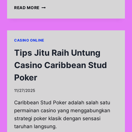
PANDUAN
READ MORE
LENGKAP
MAIN
CASINO
MINI
BACCARAT
CASINO ONLINE
ONLINE
SERU
Tips Jitu Raih Untung
Casino Caribbean Stud
Poker
11/27/2025
Caribbean Stud Poker adalah salah satu
permainan casino yang menggabungkan
strategi poker klasik dengan sensasi
taruhan langsung.