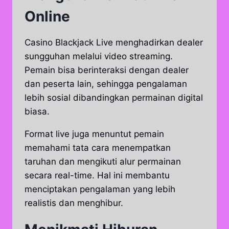
Online
Casino Blackjack Live menghadirkan dealer
sungguhan melalui video streaming.
Pemain bisa berinteraksi dengan dealer
dan peserta lain, sehingga pengalaman
lebih sosial dibandingkan permainan digital
biasa.
Format live juga menuntut pemain
memahami tata cara menempatkan
taruhan dan mengikuti alur permainan
secara real-time. Hal ini membantu
menciptakan pengalaman yang lebih
realistis dan menghibur.