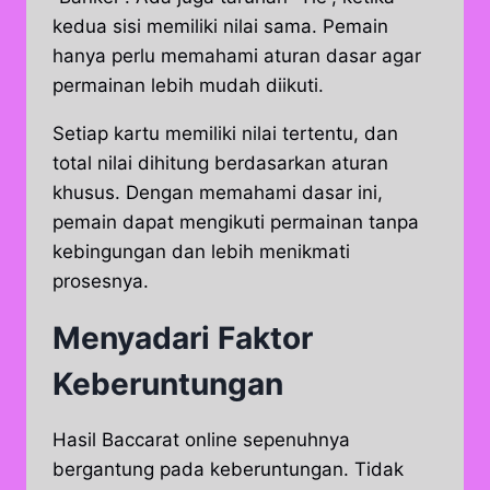
kedua sisi memiliki nilai sama. Pemain
hanya perlu memahami aturan dasar agar
permainan lebih mudah diikuti.
Setiap kartu memiliki nilai tertentu, dan
total nilai dihitung berdasarkan aturan
khusus. Dengan memahami dasar ini,
pemain dapat mengikuti permainan tanpa
kebingungan dan lebih menikmati
prosesnya.
Menyadari Faktor
Keberuntungan
Hasil Baccarat online sepenuhnya
bergantung pada keberuntungan. Tidak