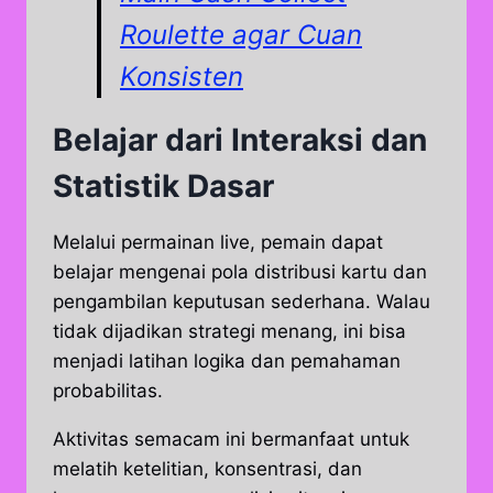
Roulette agar Cuan
Konsisten
Belajar dari Interaksi dan
Statistik Dasar
Melalui permainan live, pemain dapat
belajar mengenai pola distribusi kartu dan
pengambilan keputusan sederhana. Walau
tidak dijadikan strategi menang, ini bisa
menjadi latihan logika dan pemahaman
probabilitas.
Aktivitas semacam ini bermanfaat untuk
melatih ketelitian, konsentrasi, dan