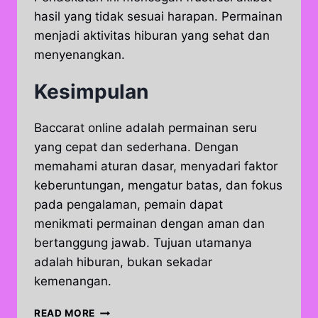
hasil yang tidak sesuai harapan. Permainan
menjadi aktivitas hiburan yang sehat dan
menyenangkan.
Kesimpulan
Baccarat online adalah permainan seru
yang cepat dan sederhana. Dengan
memahami aturan dasar, menyadari faktor
keberuntungan, mengatur batas, dan fokus
pada pengalaman, pemain dapat
menikmati permainan dengan aman dan
bertanggung jawab. Tujuan utamanya
adalah hiburan, bukan sekadar
kemenangan.
PANDUAN
READ MORE