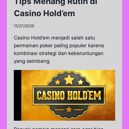
Tips Menang Rutin di
Casino Hold’em
11/27/2025
Casino Hold’em menjadi salah satu
permainan poker paling populer karena
kombinasi strategi dan keberuntungan
yang seimbang.