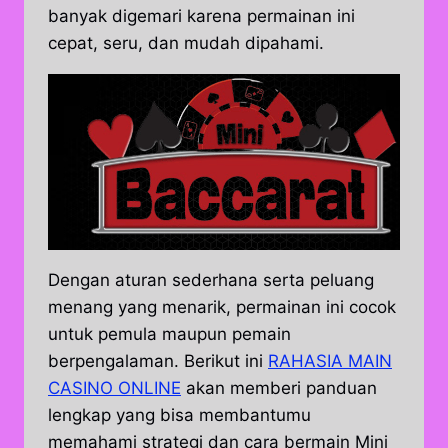
banyak digemari karena permainan ini
cepat, seru, dan mudah dipahami.
Dengan aturan sederhana serta peluang
menang yang menarik, permainan ini cocok
untuk pemula maupun pemain
berpengalaman. Berikut ini
RAHASIA MAIN
CASINO ONLINE
akan memberi panduan
lengkap yang bisa membantumu
memahami strategi dan cara bermain Mini