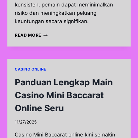
konsisten, pemain dapat meminimalkan
risiko dan meningkatkan peluang
keuntungan secara signifikan.
TIPS
READ MORE
MENANG
RUTIN
DI
CASINO
HOLD’EM
CASINO ONLINE
Panduan Lengkap Main
Casino Mini Baccarat
Online Seru
11/27/2025
Casino Mini Baccarat online kini semakin