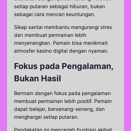
setiap putaran sebagai hiburan, bukan
sebagai cara mencari keuntungan.
Sikap santai membantu mengurangi stres
dan membuat permainan lebih
menyenangkan. Pemain bisa menikmati
atmosfer kasino digital dengan nyaman.
Fokus pada Pengalaman,
Bukan Hasil
Bermain dengan fokus pada pengalaman
membuat permainan lebih positif. Pemain
dapat belajar, bersenang-senang, dan
menghargai setiap putaran.
Pendekatan ini mencegah frustrasi akibat