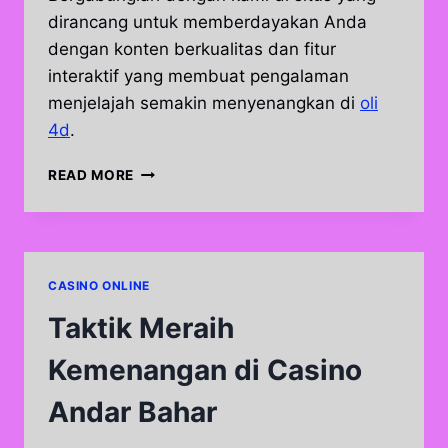
dirancang untuk memberdayakan Anda
dengan konten berkualitas dan fitur
interaktif yang membuat pengalaman
menjelajah semakin menyenangkan di
oli
4d
.
CARA
READ MORE
AMPUH
MERAIH
KEMENANGAN
DI
SLOT
CASINO ONLINE
LIGHTNING
STORM
Taktik Meraih
Kemenangan di Casino
Andar Bahar