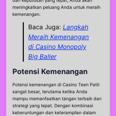
dan keputusan yang tepat, Anda akan
meningkatkan peluang Anda untuk meraih
kemenangan.
Baca Juga:
Langkah
Meraih Kemenangan
di Casino Monopoly
Big Baller
Potensi Kemenangan
Potensi kemenangan di Casino Teen Patti
sangat besar, terutama ketika Anda
mampu memanfaatkan tangan terbaik dan
strategi yang tepat. Dengan kombinasi
keberuntungan dan keterampilan dalam