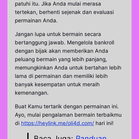
patuhi itu. Jika Anda mulai merasa
tertekan, berhenti sejenak dan evaluasi
permainan Anda.
Jangan lupa untuk bermain secara
bertanggung jawab. Mengelola bankroll
dengan bijak akan memberikan Anda
peluang bermain yang lebih panjang,
memungkinkan Anda untuk bertahan lebih
lama di permainan dan memiliki lebih
banyak kesempatan untuk meraih
kemenangan.
Buat Kamu tertarik dengan permainan ini.
Ayo, mulai pengalaman bermain terbaikmu
di
https://heylink.me/oli4d.com/
hari ini!
Baca Juga:
Panduan