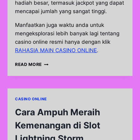
hadiah besar, termasuk jackpot yang dapat
mencapai jumlah yang sangat tinggi.
Manfaatkan juga waktu anda untuk
mengeksplorasi lebih banyak lagi tentang
casino online resmi hanya dengan klik
RAHASIA MAIN CASINO ONLINE
.
TAKTIK
READ MORE
MERAIH
KEMENANGAN
JACKPOT
DI
CASINO
CASINO ONLINE
MEGA
BALL
Cara Ampuh Meraih
Kemenangan di Slot
Lightning Storm