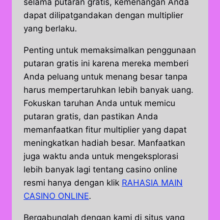
selama putaran gratis, kemenangan Anda
dapat dilipatgandakan dengan multiplier
yang berlaku.
Penting untuk memaksimalkan penggunaan
putaran gratis ini karena mereka memberi
Anda peluang untuk menang besar tanpa
harus mempertaruhkan lebih banyak uang.
Fokuskan taruhan Anda untuk memicu
putaran gratis, dan pastikan Anda
memanfaatkan fitur multiplier yang dapat
meningkatkan hadiah besar. Manfaatkan
juga waktu anda untuk mengeksplorasi
lebih banyak lagi tentang casino online
resmi hanya dengan klik
RAHASIA MAIN
CASINO ONLINE
.
Bergabunglah dengan kami di situs yang