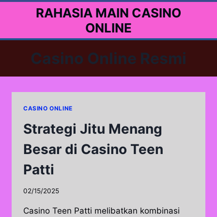
Skip
RAHASIA MAIN CASINO
to
ONLINE
content
Casino Online Resmi
CASINO ONLINE
Strategi Jitu Menang
Besar di Casino Teen
Patti
02/15/2025
Casino Teen Patti melibatkan kombinasi