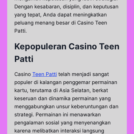
Dengan kesabaran, disiplin, dan keputusan
yang tepat, Anda dapat meningkatkan
peluang menang besar di Casino Teen
Patti.
Kepopuleran Casino Teen
Patti
Casino
Teen Patti
telah menjadi sangat
populer di kalangan penggemar permainan
kartu, terutama di Asia Selatan, berkat
keseruan dan dinamika permainan yang
menggabungkan unsur keberuntungan dan
strategi. Permainan ini menawarkan
pengalaman sosial yang menyenangkan
karena melibatkan interaksi langsung