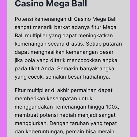
Casino Mega Ball
Potensi kemenangan di Casino Mega Ball
sangat menarik berkat adanya fitur Mega
Ball multiplier yang dapat meningkatkan
kemenangan secara drastis. Setiap putaran
dapat menghasilkan kemenangan besar
jika bola yang ditarik mencocokkan angka
pada tiket Anda. Semakin banyak angka
yang cocok, semakin besar hadiahnya.
Fitur multiplier di akhir permainan dapat
memberikan kesempatan untuk
menggandakan kemenangan hingga 100x,
membuat potensi hadiah menjadi sangat
menggiurkan. Dengan taruhan yang tepat
dan keberuntungan, pemain bisa meraih