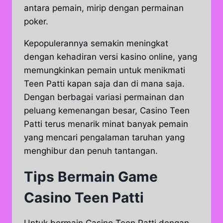
antara pemain, mirip dengan permainan
poker.
Kepopulerannya semakin meningkat
dengan kehadiran versi kasino online, yang
memungkinkan pemain untuk menikmati
Teen Patti kapan saja dan di mana saja.
Dengan berbagai variasi permainan dan
peluang kemenangan besar, Casino Teen
Patti terus menarik minat banyak pemain
yang mencari pengalaman taruhan yang
menghibur dan penuh tantangan.
Tips Bermain Game
Casino Teen Patti