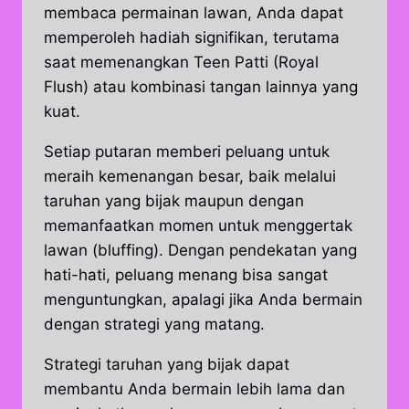
membaca permainan lawan, Anda dapat
memperoleh hadiah signifikan, terutama
saat memenangkan Teen Patti (Royal
Flush) atau kombinasi tangan lainnya yang
kuat.
Setiap putaran memberi peluang untuk
meraih kemenangan besar, baik melalui
taruhan yang bijak maupun dengan
memanfaatkan momen untuk menggertak
lawan (bluffing). Dengan pendekatan yang
hati-hati, peluang menang bisa sangat
menguntungkan, apalagi jika Anda bermain
dengan strategi yang matang.
Strategi taruhan yang bijak dapat
membantu Anda bermain lebih lama dan