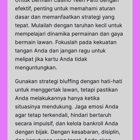
Untuk bermain Casino Teen Patti dengan
efektif, penting untuk memahami aturan
dasar dan memanfaatkan strategi yang
tepat. Mulailah dengan taruhan kecil untuk
mempelajari dinamika permainan dan gaya
bermain lawan. Fokuslah pada kekuatan
tangan Anda dan jangan ragu untuk
melipat jika kartu Anda tidak
menguntungkan.
Gunakan strategi bluffing dengan hati-hati
untuk menggertak lawan, tetapi pastikan
Anda melakukannya hanya ketika
situasinya mendukung. Jaga emosi Anda
agar tetap terkendali, hindari bertaruh
secara impulsif, dan kelola bankroll Anda
dengan bijak. Dengan kesabaran, disiplin,