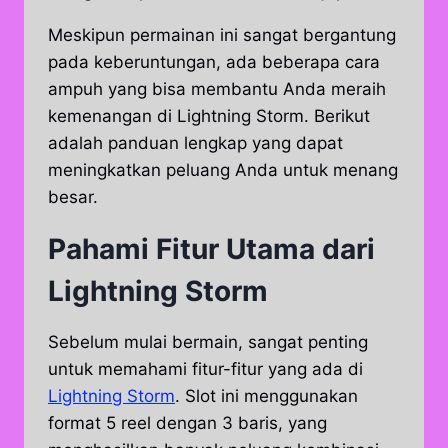
Meskipun permainan ini sangat bergantung
pada keberuntungan, ada beberapa cara
ampuh yang bisa membantu Anda meraih
kemenangan di Lightning Storm. Berikut
adalah panduan lengkap yang dapat
meningkatkan peluang Anda untuk menang
besar.
Pahami Fitur Utama dari
Lightning Storm
Sebelum mulai bermain, sangat penting
untuk memahami fitur-fitur yang ada di
Lightning Storm
. Slot ini menggunakan
format 5 reel dengan 3 baris, yang