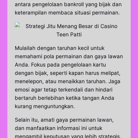
antara pengelolaan bankroll yang bijak dan
keterampilan membaca situasi permainan.
Mulailah dengan taruhan kecil untuk
memahami pola permainan dan gaya lawan
Anda. Fokus pada pengelolaan kartu
dengan bijak, seperti kapan harus melipat,
menelepon, atau menaikkan taruhan. Jaga
emosi agar tetap terkendali dan hindari
bertaruh berlebihan ketika tangan Anda
kurang menguntungkan.
Selain itu, amati gaya permainan lawan,
dan manfaatkan informasi ini untuk
mengambil keputusan yang lebih strategis.