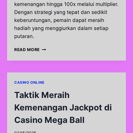
kemenangan hingga 100x melalui multiplier.
Dengan strategi yang tepat dan sedikit
keberuntungan, pemain dapat meraih
hadiah yang menggiurkan dalam setiap
putaran.
LANGKAH
READ MORE
MERAIH
KEMENANGAN
DI
CASINO
MONOPOLY
CASINO ONLINE
BIG
BALLER
Taktik Meraih
Kemenangan Jackpot di
Casino Mega Ball