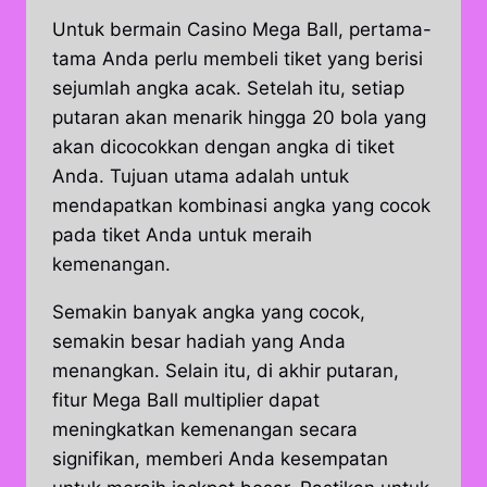
Untuk bermain Casino Mega Ball, pertama-
tama Anda perlu membeli tiket yang berisi
sejumlah angka acak. Setelah itu, setiap
putaran akan menarik hingga 20 bola yang
akan dicocokkan dengan angka di tiket
Anda. Tujuan utama adalah untuk
mendapatkan kombinasi angka yang cocok
pada tiket Anda untuk meraih
kemenangan.
Semakin banyak angka yang cocok,
semakin besar hadiah yang Anda
menangkan. Selain itu, di akhir putaran,
fitur Mega Ball multiplier dapat
meningkatkan kemenangan secara
signifikan, memberi Anda kesempatan